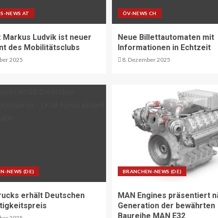
S-NEWS AT
ÖV-NEWS CH
Markus Ludvik ist neuer
Neue Billettautomaten mit
nt des Mobilitätsclubs
Informationen in Echtzeit
ber 2025
8. Dezember 2025
N-NEWS (DE)
BRANCHEN-NEWS (DE)
rucks erhält Deutschen
MAN Engines präsentiert n
tigkeitspreis
Generation der bewährten
Baureihe MAN E32
ber 2025