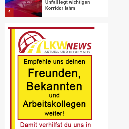
Unfall legt wichtigen
Korridor lahm
5
BRANCHEN-NEWS (DE)
Volvo Trucks erhält
Deutschen
Nachhaltigkeitspreis
6
BRANCHEN-NEWS (DE)
MAN Engines präsentiert
nächste Generation der
bewährten Baureihe MAN
E32
7
BLAULICHT DE
Schwerverletzter
Fussgänger nach Unfall in
Buer
8