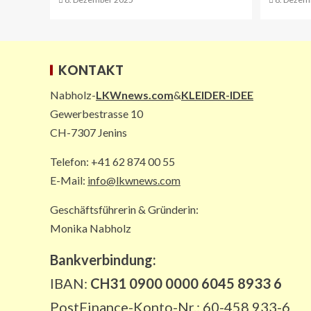
KONTAKT
Nabholz-
LKWnews.com
&
KLEIDER-IDEE
Gewerbestrasse 10
CH-7307 Jenins
Telefon: +41 62 874 00 55
E-Mail:
info@lkwnews.com
Geschäftsführerin & Gründerin:
Monika Nabholz
Bankverbindung:
IBAN:
CH31 0900 0000 6045 8933 6
PostFinance-Konto-Nr.: 60-458 933-6