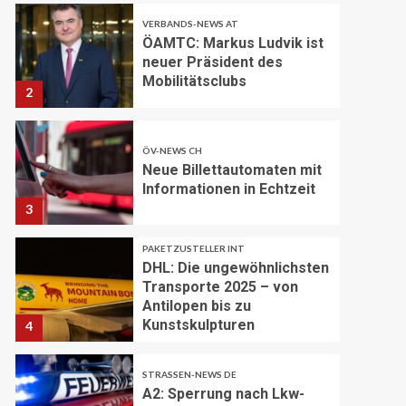
VERBANDS-NEWS AT
ÖAMTC: Markus Ludvik ist
neuer Präsident des
Mobilitätsclubs
2
ÖV-NEWS CH
Neue Billettautomaten mit
Informationen in Echtzeit
3
PAKETZUSTELLER INT
DHL: Die ungewöhnlichsten
Transporte 2025 – von
Antilopen bis zu
Kunstskulpturen
4
STRASSEN-NEWS DE
A2: Sperrung nach Lkw-