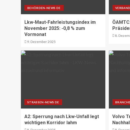
BEHÖRDEN-NEWS DE
VERBAND
Lkw-Maut-Fahrleistungsindex im
ÖAMTC: 
November 2025: -0,8 % zum
Präside
Vormonat
8. Dezem
9. Dezember 2025
STRASSEN-NEWS DE
BRANCHE
A2: Sperrung nach Lkw-Unfall legt
Volvo T
wichtigen Korridor lahm
Nachhal
8. Dezember 2025
8. Dezem