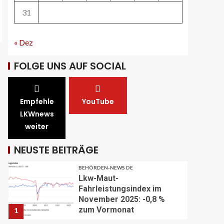
Angebotsausbau auf
diversen Linien
31
28
« Dez
STRASSEN-NEWS CH
A13 Landquart-
FOLGE UNS AUF SOCIAL
Sarganserland: Baustelle in
Winterpause
29
Empfehle
YouTube
STRASSEN-NEWS CH
A1 Nordumfahrung Zürich:
LKWnews
Sanierung der 2. Röhre des
weiter
Gubristtunnels
abgeschlossen
30
NEUSTE BEITRÄGE
BEHÖRDEN-NEWS DE
Lkw-Maut-
Fahrleistungsindex im
November 2025: -0,8 %
zum Vormonat
1