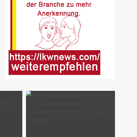
BLAULICHT DE
Offenburg, A5 – Zwei
Unfälle legen
Berufsverkehr lahm
9
FUHRPARK-UNTERNEHMENS-NEWS
DE
Sattelauflieger im
Kundeneinsatz beim Bau
mobiler Strassen
10
PUBLIKATIONEN (STRASSE) DE
„Alles im Tacho?!“ macht
Lenk- und Ruhezeiten
begreifbar
11
KRAN - DE
Hagedorn wächst mit