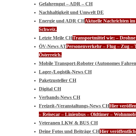
Gefahrengut – ADR – CH
Nachhaltigkeit und Umwelt DE
Energie und ADR CH
Aktuelle Nachrichten im
Schweiz.
Letzte Meile CH
Transportmittel wie; – Drohn
ÖV-News AT
Personenverkehr – Flug – Zug – 
Österreich.
Mobile Transport-Roboter (Autonomes Fahre
Lager-/Logistik-News CH
Paketzusteller CH
Digital CH
Verbands-News CH
Freizeit-/Veranstaltungs-News CH
Hier veröffe
– Reisecar – Linienbus – Oldtimer – Wohnmobi
Veteranen LKW & BUS CH
Deine Fotos und Beiträge CH
Hier veröffentli