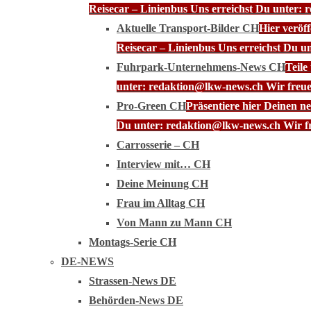
Reisecar – Linienbus Uns erreichst Du unter: 
Aktuelle Transport-Bilder CH
Hier veröf
Reisecar – Linienbus Uns erreichst Du u
Fuhrpark-Unternehmens-News CH
Teile
unter: redaktion@lkw-news.ch Wir freue
Pro-Green CH
Präsentiere hier Deinen n
Du unter: redaktion@lkw-news.ch Wir fr
Carrosserie – CH
Interview mit… CH
Deine Meinung CH
Frau im Alltag CH
Von Mann zu Mann CH
Montags-Serie CH
DE-NEWS
Strassen-News DE
Behörden-News DE