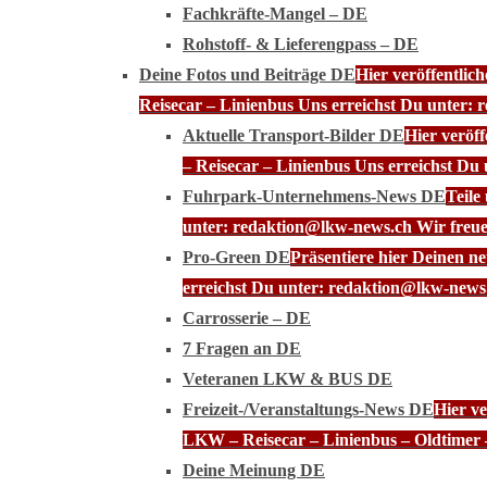
Fachkräfte-Mangel – DE
Rohstoff- & Lieferengpass – DE
Deine Fotos und Beiträge DE
Hier veröffentli
Reisecar – Linienbus Uns erreichst Du unter: 
Aktuelle Transport-Bilder DE
Hier veröf
– Reisecar – Linienbus Uns erreichst Du
Fuhrpark-Unternehmens-News DE
Teile
unter: redaktion@lkw-news.ch Wir freue
Pro-Green DE
Präsentiere hier Deinen n
erreichst Du unter: redaktion@lkw-news.
Carrosserie – DE
7 Fragen an DE
Veteranen LKW & BUS DE
Freizeit-/Veranstaltungs-News DE
Hier ve
LKW – Reisecar – Linienbus – Oldtimer 
Deine Meinung DE