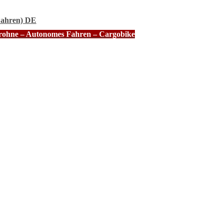
Fahren) DE
Drohne – Autonomes Fahren – Cargobike