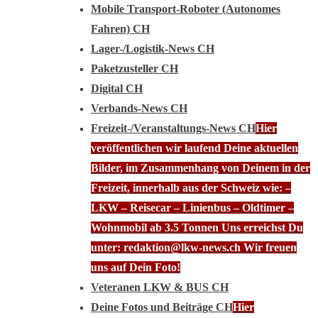
Mobile Transport-Roboter (Autonomes
Fahren) CH
Lager-/Logistik-News CH
Paketzusteller CH
Digital CH
Verbands-News CH
Freizeit-/Veranstaltungs-News CH
Hier
veröffentlichen wir laufend Deine aktuellen
Bilder, im Zusammenhang von Deinem in der
Freizeit, innerhalb aus der Schweiz wie: –
LKW – Reisecar – Linienbus – Oldtimer –
Wohnmobil ab 3.5 Tonnen Uns erreichst Du
unter: redaktion@lkw-news.ch Wir freuen
uns auf Dein Foto!
Veteranen LKW & BUS CH
Deine Fotos und Beiträge CH
Hier