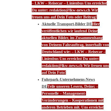
– LKW – Reisecar – Linienbus Uns erreichst
Du unter: redaktion@lkw-news.ch Wir
freuen uns auf Dein Foto oder Beitrag!
Aktuelle Transport-Bilder DE
Hier
veröffentlichen wir laufend Deine
aktuellen Bilder, im Zusammenhang
von Deinem Fahrauftrag, innerhalb von
Deutschland wie: – LKW – Reisecar –
Linienbus Uns erreichst Du unter:
redaktion@lkw-news.ch Wir freuen uns
auf Dein Foto!
Fuhrpark-Unternehmens-News
DE
Teile unseren Lesern, Deine; –
Personelle – Management-
Veränderungen – Kooperationen mit
anderen Betrieben mit. Uns erreichst