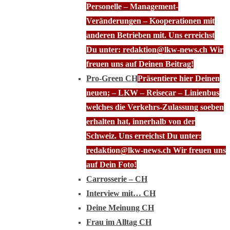
Personelle – Management-
Veränderungen – Kooperationen mit
anderen Betrieben mit. Uns erreichst
Du unter: redaktion@lkw-news.ch Wir
freuen uns auf Deinen Beitrag!
Pro-Green CH
Präsentiere hier Deinen
neuen; – LKW – Reisecar – Linienbus
welches die Verkehrs-Zulassung soeben
erhalten hat, innerhalb von der
Schweiz. Uns erreichst Du unter:
redaktion@lkw-news.ch Wir freuen uns
auf Dein Foto!
Carrosserie – CH
Interview mit… CH
Deine Meinung CH
Frau im Alltag CH