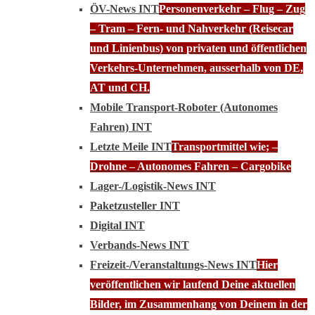
ÖV-News INT
Personenverkehr – Flug – Zug
– Tram – Fern- und Nahverkehr (Reisecar
und Linienbus) von privaten und öffentlichen
Verkehrs-Unternehmen, ausserhalb von DE,
AT und CH.
Mobile Transport-Roboter (Autonomes
Fahren) INT
Letzte Meile INT
Transportmittel wie; –
Drohne – Autonomes Fahren – Cargobike
Lager-/Logistik-News INT
Paketzusteller INT
Digital INT
Verbands-News INT
Freizeit-/Veranstaltungs-News INT
Hier
veröffentlichen wir laufend Deine aktuellen
Bilder, im Zusammenhang von Deinem in der