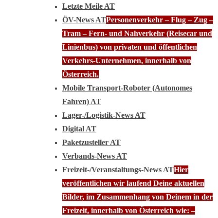
Letzte Meile AT
ÖV-News AT
Personenverkehr – Flug – Zug –
Tram – Fern- und Nahverkehr (Reisecar und
Linienbus) von privaten und öffentlichen
Verkehrs-Unternehmen, innerhalb von
Österreich.
Mobile Transport-Roboter (Autonomes
Fahren) AT
Lager-/Logistik-News AT
Digital AT
Paketzusteller AT
Verbands-News AT
Freizeit-/Veranstaltungs-News AT
Hier
veröffentlichen wir laufend Deine aktuellen
Bilder, im Zusammenhang von Deinem in der
Freizeit, innerhalb von Österreich wie: –