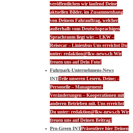
veröffentlichen wir laufend Deine
aktuellen Bilder, im Zusammenhang
von Deinem Fahrauftrag, welcher
außerhalb vom Deutschsprachigen
Sprachraum liegt wie: – LKW –
Reisecar – Linienbus Uns erreichst Du
unter: redaktion@lkw-news.ch Wir
freuen uns auf Dein Foto!
Fuhrpark-Unternehmens-News
INT
Teile unseren Lesern, Deine; –
Personelle – Management-
Veränderungen – Kooperationen mit
anderen Betrieben mit. Uns erreichst
Du unter: redaktion@lkw-news.ch Wir
freuen uns auf Deinen Beitrag!
Pro-Green INT
Präsentiere hier Deinen