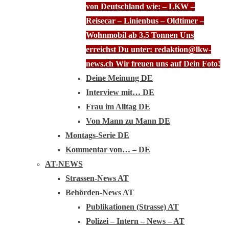
von Deutschland wie: – LKW –
Reisecar – Linienbus – Oldtimer –
Wohnmobil ab 3.5 Tonnen Uns
erreichst Du unter: redaktion@lkw-
news.ch Wir freuen uns auf Dein Foto!
Deine Meinung DE
Interview mit… DE
Frau im Alltag DE
Von Mann zu Mann DE
Montags-Serie DE
Kommentar von… – DE
AT-NEWS
Strassen-News AT
Behörden-News AT
Publikationen (Strasse) AT
Polizei – Intern – News – AT