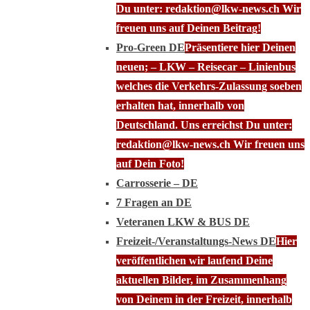
Du unter: redaktion@lkw-news.ch Wir
freuen uns auf Deinen Beitrag!
Pro-Green DE
Präsentiere hier Deinen
neuen; – LKW – Reisecar – Linienbus
welches die Verkehrs-Zulassung soeben
erhalten hat, innerhalb von
Deutschland. Uns erreichst Du unter:
redaktion@lkw-news.ch Wir freuen uns
auf Dein Foto!
Carrosserie – DE
7 Fragen an DE
Veteranen LKW & BUS DE
Freizeit-/Veranstaltungs-News DE
Hier
veröffentlichen wir laufend Deine
aktuellen Bilder, im Zusammenhang
von Deinem in der Freizeit, innerhalb