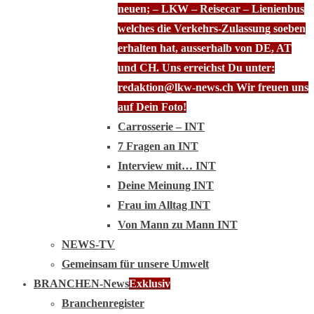
neuen; – LKW – Reisecar – Lienienbus
welches die Verkehrs-Zulassung soeben
erhalten hat, ausserhalb von DE, AT
und CH. Uns erreichst Du unter:
redaktion@lkw-news.ch Wir freuen uns
auf Dein Foto!
Carrosserie – INT
7 Fragen an INT
Interview mit… INT
Deine Meinung INT
Frau im Alltag INT
Von Mann zu Mann INT
NEWS-TV
Gemeinsam für unsere Umwelt
BRANCHEN-News
Exklusiv
Branchenregister