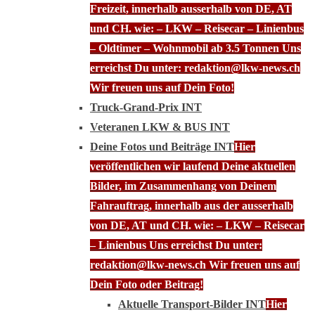
Freizeit, innerhalb ausserhalb von DE, AT
und CH. wie: – LKW – Reisecar – Linienbus
– Oldtimer – Wohnmobil ab 3.5 Tonnen Uns
erreichst Du unter: redaktion@lkw-news.ch
Wir freuen uns auf Dein Foto!
Truck-Grand-Prix INT
Veteranen LKW & BUS INT
Deine Fotos und Beiträge INT
Hier
veröffentlichen wir laufend Deine aktuellen
Bilder, im Zusammenhang von Deinem
Fahrauftrag, innerhalb aus der ausserhalb
von DE, AT und CH. wie: – LKW – Reisecar
– Linienbus Uns erreichst Du unter:
redaktion@lkw-news.ch Wir freuen uns auf
Dein Foto oder Beitrag!
Aktuelle Transport-Bilder INT
Hier