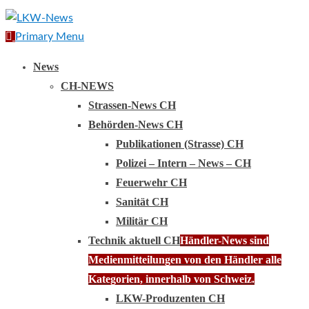
Primary Menu
News
CH-NEWS
Strassen-News CH
Behörden-News CH
Publikationen (Strasse) CH
Polizei – Intern – News – CH
Feuerwehr CH
Sanität CH
Militär CH
Technik aktuell CH
Händler-News sind
Medienmitteilungen von den Händler alle
Kategorien, innerhalb von Schweiz.
LKW-Produzenten CH