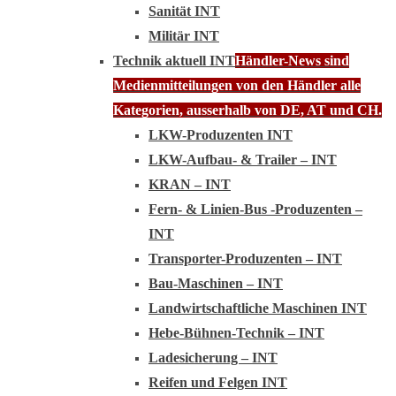
Sanität INT
Militär INT
Technik aktuell INT
Händler-News sind
Medienmitteilungen von den Händler alle
Kategorien, ausserhalb von DE, AT und CH.
LKW-Produzenten INT
LKW-Aufbau- & Trailer – INT
KRAN – INT
Fern- & Linien-Bus -Produzenten –
INT
Transporter-Produzenten – INT
Bau-Maschinen – INT
Landwirtschaftliche Maschinen INT
Hebe-Bühnen-Technik – INT
Ladesicherung – INT
Reifen und Felgen INT