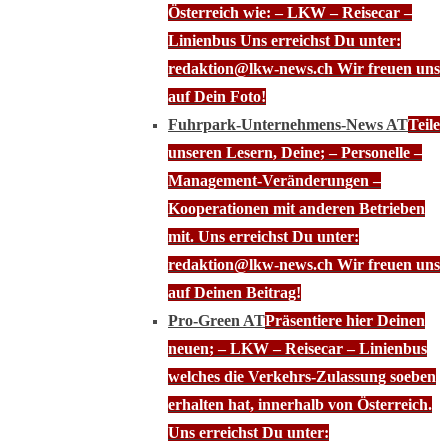
Österreich wie: – LKW – Reisecar –
Linienbus Uns erreichst Du unter:
redaktion@lkw-news.ch Wir freuen uns
auf Dein Foto!
Fuhrpark-Unternehmens-News AT
Teile
unseren Lesern, Deine; – Personelle –
Management-Veränderungen –
Kooperationen mit anderen Betrieben
mit. Uns erreichst Du unter:
redaktion@lkw-news.ch Wir freuen uns
auf Deinen Beitrag!
Pro-Green AT
Präsentiere hier Deinen
neuen; – LKW – Reisecar – Linienbus
welches die Verkehrs-Zulassung soeben
erhalten hat, innerhalb von Österreich.
Uns erreichst Du unter: