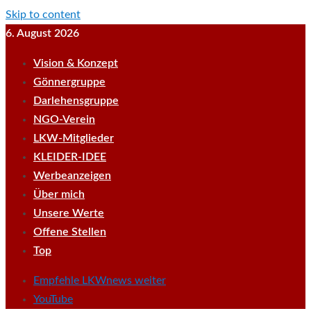
Skip to content
6. August 2026
Vision & Konzept
Gönnergruppe
Darlehensgruppe
NGO-Verein
LKW-Mitglieder
KLEIDER-IDEE
Werbeanzeigen
Über mich
Unsere Werte
Offene Stellen
Top
Empfehle LKWnews weiter
YouTube