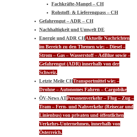
Fachkräfte-Mangel – CH
Rohstoff- & Lieferengpass – CH
Gefahrengut – ADR – CH
Nachhaltigkeit und Umwelt DE
Energie und ADR CH
Aktuelle Nachrichten
im Bereich zu den Themen wie; – Diesel –
Strom – Gas – Wasserstoff – AdBlue sowie –
Gefahrengut (ADR) innerhalb von der
Schweiz.
Letzte Meile CH
Transportmittel wie; –
Drohne – Autonomes Fahren – Cargobike
ÖV-News AT
Personenverkehr – Flug – Zug –
Tram – Fern- und Nahverkehr (Reisecar und
Linienbus) von privaten und öffentlichen
Verkehrs-Unternehmen, innerhalb von
Österreich.