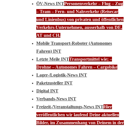
ÖV-News INT
Personenverkehr – Flug – Zug
– Tram – Fern- und Nahverkehr (Reisecar
und Linienbus) von privaten und öffentlichen
Verkehrs-Unternehmen, ausserhalb von DE,
AT und CH.
Mobile Transport-Roboter (Autonomes
Fahren) INT
Letzte Meile INT
Transportmittel wie; –
Drohne – Autonomes Fahren – Cargobike
Lager-/Logistik-News INT
Paketzusteller INT
Digital INT
Verbands-News INT
Freizeit-/Veranstaltungs-News INT
Hier
veröffentlichen wir laufend Deine aktuellen
Bilder, im Zusammenhang von Deinem in der