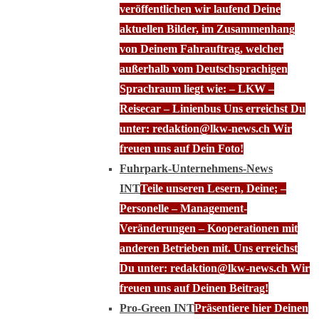
veröffentlichen wir laufend Deine
aktuellen Bilder, im Zusammenhang
von Deinem Fahrauftrag, welcher
außerhalb vom Deutschsprachigen
Sprachraum liegt wie: – LKW –
Reisecar – Linienbus Uns erreichst Du
unter: redaktion@lkw-news.ch Wir
freuen uns auf Dein Foto!
Fuhrpark-Unternehmens-News
INT
Teile unseren Lesern, Deine; –
Personelle – Management-
Veränderungen – Kooperationen mit
anderen Betrieben mit. Uns erreichst
Du unter: redaktion@lkw-news.ch Wir
freuen uns auf Deinen Beitrag!
Pro-Green INT
Präsentiere hier Deinen