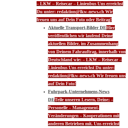
– LKW – Reisecar – Linienbus Uns erreichst
Du unter: redaktion@lkw-news.ch Wir
freuen uns auf Dein Foto oder Beitrag!
Aktuelle Transport-Bilder DE
Hier
veröffentlichen wir laufend Deine
aktuellen Bilder, im Zusammenhang
von Deinem Fahrauftrag, innerhalb von
Deutschland wie: – LKW – Reisecar –
Linienbus Uns erreichst Du unter:
redaktion@lkw-news.ch Wir freuen uns
auf Dein Foto!
Fuhrpark-Unternehmens-News
DE
Teile unseren Lesern, Deine; –
Personelle – Management-
Veränderungen – Kooperationen mit
anderen Betrieben mit. Uns erreichst