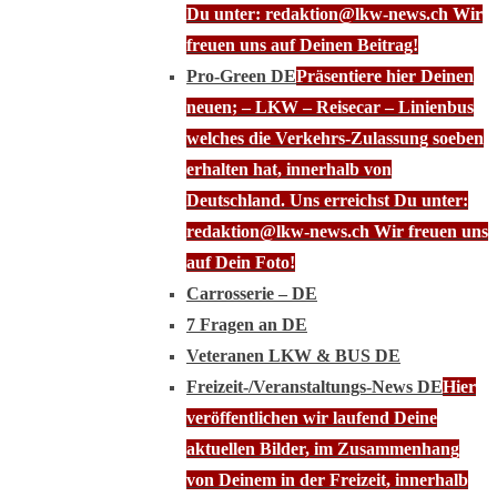
Du unter: redaktion@lkw-news.ch Wir
freuen uns auf Deinen Beitrag!
Pro-Green DE
Präsentiere hier Deinen
neuen; – LKW – Reisecar – Linienbus
welches die Verkehrs-Zulassung soeben
erhalten hat, innerhalb von
Deutschland. Uns erreichst Du unter:
redaktion@lkw-news.ch Wir freuen uns
auf Dein Foto!
Carrosserie – DE
7 Fragen an DE
Veteranen LKW & BUS DE
Freizeit-/Veranstaltungs-News DE
Hier
veröffentlichen wir laufend Deine
aktuellen Bilder, im Zusammenhang
von Deinem in der Freizeit, innerhalb