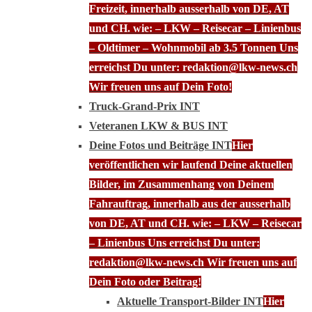
Freizeit, innerhalb ausserhalb von DE, AT
und CH. wie: – LKW – Reisecar – Linienbus
– Oldtimer – Wohnmobil ab 3.5 Tonnen Uns
erreichst Du unter: redaktion@lkw-news.ch
Wir freuen uns auf Dein Foto!
Truck-Grand-Prix INT
Veteranen LKW & BUS INT
Deine Fotos und Beiträge INT
Hier
veröffentlichen wir laufend Deine aktuellen
Bilder, im Zusammenhang von Deinem
Fahrauftrag, innerhalb aus der ausserhalb
von DE, AT und CH. wie: – LKW – Reisecar
– Linienbus Uns erreichst Du unter:
redaktion@lkw-news.ch Wir freuen uns auf
Dein Foto oder Beitrag!
Aktuelle Transport-Bilder INT
Hier