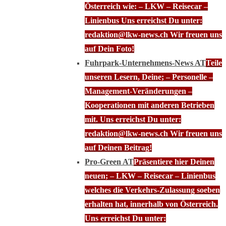
Österreich wie: – LKW – Reisecar –
Linienbus Uns erreichst Du unter:
redaktion@lkw-news.ch Wir freuen uns
auf Dein Foto!
Fuhrpark-Unternehmens-News AT
Teile
unseren Lesern, Deine; – Personelle –
Management-Veränderungen –
Kooperationen mit anderen Betrieben
mit. Uns erreichst Du unter:
redaktion@lkw-news.ch Wir freuen uns
auf Deinen Beitrag!
Pro-Green AT
Präsentiere hier Deinen
neuen; – LKW – Reisecar – Linienbus
welches die Verkehrs-Zulassung soeben
erhalten hat, innerhalb von Österreich.
Uns erreichst Du unter: