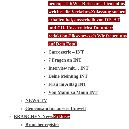
neuen; – LKW – Reisecar – Lienienbus
welches die Verkehrs-Zulassung soeben
erhalten hat, ausserhalb von DE, AT
und CH. Uns erreichst Du unter:
redaktion@lkw-news.ch Wir freuen uns
auf Dein Foto!
Carrosserie – INT
7 Fragen an INT
Interview mit… INT
Deine Meinung INT
Frau im Alltag INT
Von Mann zu Mann INT
NEWS-TV
Gemeinsam für unsere Umwelt
BRANCHEN-News
Exklusiv
Branchenregister