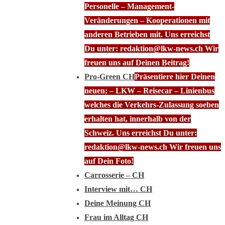
Personelle – Management-
Veränderungen – Kooperationen mit
anderen Betrieben mit. Uns erreichst
Du unter: redaktion@lkw-news.ch Wir
freuen uns auf Deinen Beitrag!
Pro-Green CH
Präsentiere hier Deinen
neuen; – LKW – Reisecar – Linienbus
welches die Verkehrs-Zulassung soeben
erhalten hat, innerhalb von der
Schweiz. Uns erreichst Du unter:
redaktion@lkw-news.ch Wir freuen uns
auf Dein Foto!
Carrosserie – CH
Interview mit… CH
Deine Meinung CH
Frau im Alltag CH