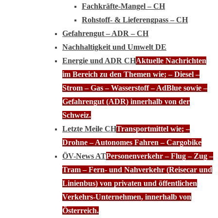
Fachkräfte-Mangel – CH
Rohstoff- & Lieferengpass – CH
Gefahrengut – ADR – CH
Nachhaltigkeit und Umwelt DE
Energie und ADR CH
Aktuelle Nachrichten
im Bereich zu den Themen wie; – Diesel –
Strom – Gas – Wasserstoff – AdBlue sowie –
Gefahrengut (ADR) innerhalb von der
Schweiz.
Letzte Meile CH
Transportmittel wie; –
Drohne – Autonomes Fahren – Cargobike
ÖV-News AT
Personenverkehr – Flug – Zug –
Tram – Fern- und Nahverkehr (Reisecar und
Linienbus) von privaten und öffentlichen
Verkehrs-Unternehmen, innerhalb von
Österreich.