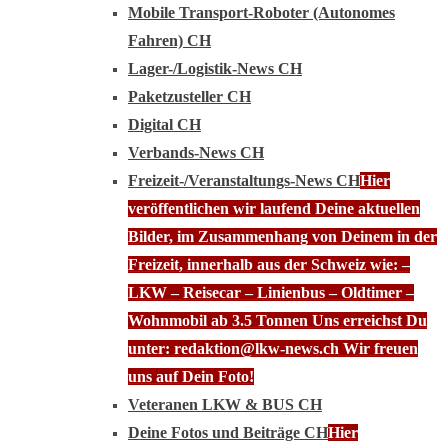
Mobile Transport-Roboter (Autonomes
Fahren) CH
Lager-/Logistik-News CH
Paketzusteller CH
Digital CH
Verbands-News CH
Freizeit-/Veranstaltungs-News CH
Hier
veröffentlichen wir laufend Deine aktuellen
Bilder, im Zusammenhang von Deinem in der
Freizeit, innerhalb aus der Schweiz wie: –
LKW – Reisecar – Linienbus – Oldtimer –
Wohnmobil ab 3.5 Tonnen Uns erreichst Du
unter: redaktion@lkw-news.ch Wir freuen
uns auf Dein Foto!
Veteranen LKW & BUS CH
Deine Fotos und Beiträge CH
Hier