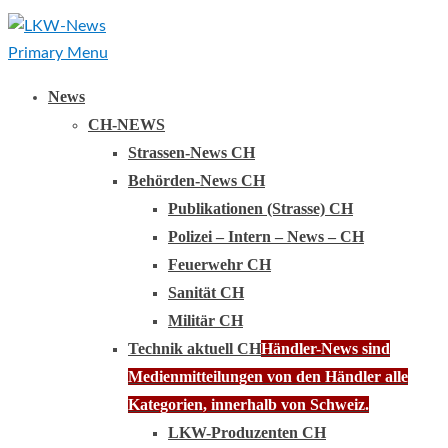
Primary Menu
News
CH-NEWS
Strassen-News CH
Behörden-News CH
Publikationen (Strasse) CH
Polizei – Intern – News – CH
Feuerwehr CH
Sanität CH
Militär CH
Technik aktuell CH
Händler-News sind
Medienmitteilungen von den Händler alle
Kategorien, innerhalb von Schweiz.
LKW-Produzenten CH