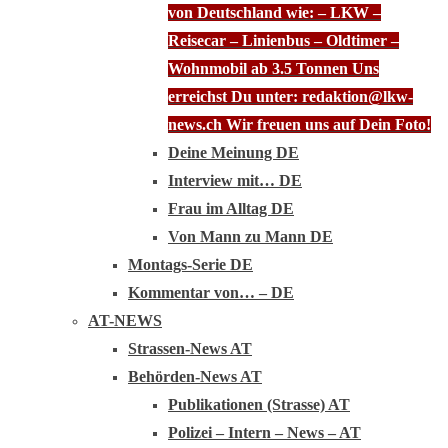
von Deutschland wie: – LKW –
Reisecar – Linienbus – Oldtimer –
Wohnmobil ab 3.5 Tonnen Uns
erreichst Du unter: redaktion@lkw-
news.ch Wir freuen uns auf Dein Foto!
Deine Meinung DE
Interview mit… DE
Frau im Alltag DE
Von Mann zu Mann DE
Montags-Serie DE
Kommentar von… – DE
AT-NEWS
Strassen-News AT
Behörden-News AT
Publikationen (Strasse) AT
Polizei – Intern – News – AT