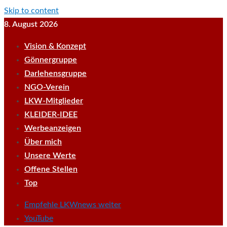
Skip to content
8. August 2026
Vision & Konzept
Gönnergruppe
Darlehensgruppe
NGO-Verein
LKW-Mitglieder
KLEIDER-IDEE
Werbeanzeigen
Über mich
Unsere Werte
Offene Stellen
Top
Empfehle LKWnews weiter
YouTube