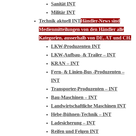
Sanität INT
Militär INT
Technik aktuell INT
Händler-News sind
Medienmitteilungen von den Händler alle
Kategorien, ausserhalb von DE, AT und CH.
LKW-Produzenten INT
LKW-Aufbau- & Trailer – INT
KRAN – INT
Fern- & Linien-Bus -Produzenten –
INT
Transporter-Produzenten – INT
Bau-Maschinen – INT
Landwirtschaftliche Maschinen INT
Hebe-Bühnen-Technik – INT
Ladesicherung – INT
Reifen und Felgen INT