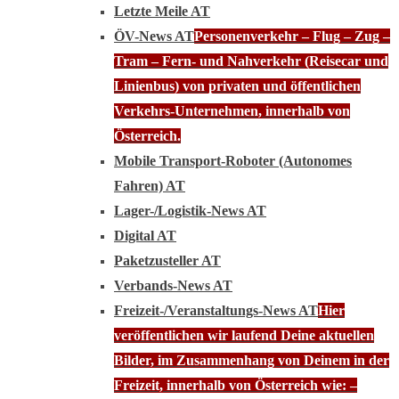
Letzte Meile AT
ÖV-News AT
Personenverkehr – Flug – Zug –
Tram – Fern- und Nahverkehr (Reisecar und
Linienbus) von privaten und öffentlichen
Verkehrs-Unternehmen, innerhalb von
Österreich.
Mobile Transport-Roboter (Autonomes
Fahren) AT
Lager-/Logistik-News AT
Digital AT
Paketzusteller AT
Verbands-News AT
Freizeit-/Veranstaltungs-News AT
Hier
veröffentlichen wir laufend Deine aktuellen
Bilder, im Zusammenhang von Deinem in der
Freizeit, innerhalb von Österreich wie: –