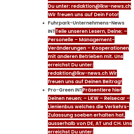
Du unter: redaktion@lkw-news.ch
Wir freuen uns auf Dein Foto!
Fuhrpark-Unternehmens-News
INT
Teile unseren Lesern, Deine; –
Personelle – Management-
Veränderungen – Kooperationen
mit anderen Betrieben mit. Uns
erreichst Du unter:
redaktion@lkw-news.ch Wir
freuen uns auf Deinen Beitrag!
Pro-Green INT
Präsentiere hier
Deinen neuen; – LKW – Reisecar –
Lienienbus welches die Verkehrs-
Zulassung soeben erhalten hat,
ausserhalb von DE, AT und CH. Uns
erreichst Du unter: