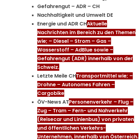
Gefahrengut – ADR – CH
Nachhaltigkeit und Umwelt DE
Energie und ADR CH
Aktuelle
Nachrichten im Bereich zu den Themen
wie; – Diesel – Strom – Gas –
Wasserstoff – AdBlue sowie –
Gefahrengut (ADR) innerhalb von der
Schweiz.
Letzte Meile CH
Transportmittel wie; –
Drohne – Autonomes Fahren –
Cargobike
ÖV-News AT
Personenverkehr – Flug –
Zug – Tram – Fern- und Nahverkehr
(Reisecar und Linienbus) von privaten
und öffentlichen Verkehrs-
Unternehmen, innerhalb von Österreich.