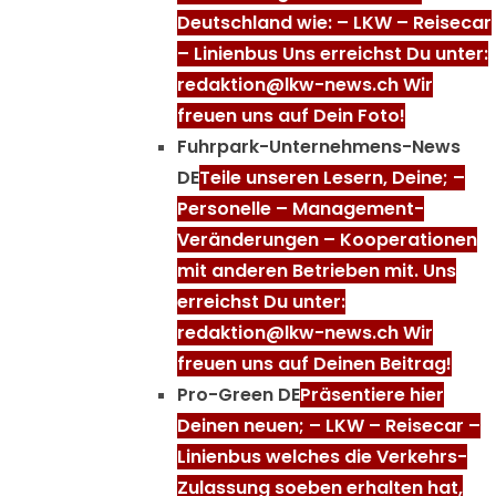
Deutschland wie: – LKW – Reisecar
– Linienbus Uns erreichst Du unter:
redaktion@lkw-news.ch Wir
freuen uns auf Dein Foto!
Fuhrpark-Unternehmens-News
DE
Teile unseren Lesern, Deine; –
Personelle – Management-
Veränderungen – Kooperationen
mit anderen Betrieben mit. Uns
erreichst Du unter:
redaktion@lkw-news.ch Wir
freuen uns auf Deinen Beitrag!
Pro-Green DE
Präsentiere hier
Deinen neuen; – LKW – Reisecar –
Linienbus welches die Verkehrs-
Zulassung soeben erhalten hat,