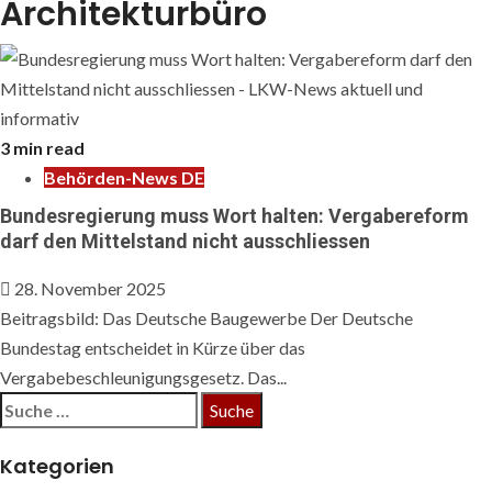
Architekturbüro
3 min read
Behörden-News DE
Bundesregierung muss Wort halten: Vergabereform
darf den Mittelstand nicht ausschliessen
28. November 2025
Beitragsbild: Das Deutsche Baugewerbe Der Deutsche
Bundestag entscheidet in Kürze über das
Vergabebeschleunigungsgesetz. Das...
Suche
nach:
Kategorien