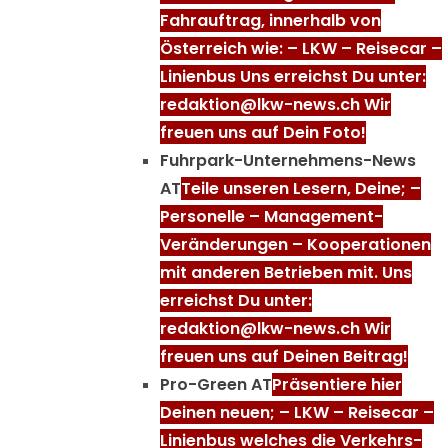
Fahrauftrag, innerhalb von
Österreich wie: – LKW – Reisecar –
Linienbus Uns erreichst Du unter:
redaktion@lkw-news.ch Wir
freuen uns auf Dein Foto!
Fuhrpark-Unternehmens-News
AT
Teile unseren Lesern, Deine; –
Personelle – Management-
Veränderungen – Kooperationen
mit anderen Betrieben mit. Uns
erreichst Du unter:
redaktion@lkw-news.ch Wir
freuen uns auf Deinen Beitrag!
Pro-Green AT
Präsentiere hier
Deinen neuen; – LKW – Reisecar –
Linienbus welches die Verkehrs-