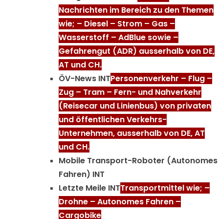
Nachrichten im Bereich zu den Themen
wie; – Diesel – Strom – Gas –
Wasserstoff – AdBlue sowie –
Gefahrengut (ADR) ausserhalb von DE,
AT und CH.
ÖV-News INT
Personenverkehr – Flug –
Zug – Tram – Fern- und Nahverkehr
(Reisecar und Linienbus) von privaten
und öffentlichen Verkehrs-
Unternehmen, ausserhalb von DE, AT
und CH.
Mobile Transport-Roboter (Autonomes
Fahren) INT
Letzte Meile INT
Transportmittel wie; –
Drohne – Autonomes Fahren –
Cargobike