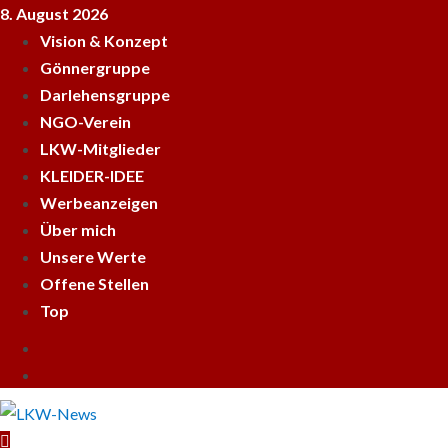
Skip
8. August 2026
to
Vision & Konzept
content
Gönnergruppe
Darlehensgruppe
NGO-Verein
LKW-Mitglieder
KLEIDER-IDEE
Werbeanzeigen
Über mich
Unsere Werte
Offene Stellen
Top
Empfehle
LKWnews
YouTube
weiter
Primary