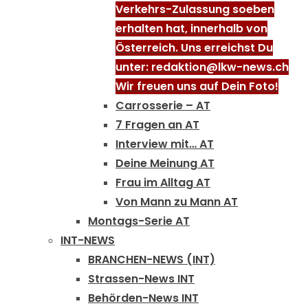
Verkehrs-Zulassung soeben
erhalten hat, innerhalb von
Österreich. Uns erreichst Du
unter: redaktion@lkw-news.ch
Wir freuen uns auf Dein Foto!
Carrosserie – AT
7 Fragen an AT
Interview mit… AT
Deine Meinung AT
Frau im Alltag AT
Von Mann zu Mann AT
Montags-Serie AT
INT-NEWS
BRANCHEN-NEWS (INT)
Strassen-News INT
Behörden-News INT