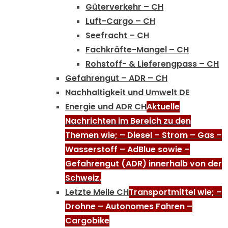
Güterverkehr – CH
Luft-Cargo – CH
Seefracht – CH
Fachkräfte-Mangel – CH
Rohstoff- & Lieferengpass – CH
Gefahrengut – ADR – CH
Nachhaltigkeit und Umwelt DE
Energie und ADR CH
Aktuelle
Nachrichten im Bereich zu den
Themen wie; – Diesel – Strom – Gas –
Wasserstoff – AdBlue sowie –
Gefahrengut (ADR) innerhalb von der
Schweiz.
Letzte Meile CH
Transportmittel wie; –
Drohne – Autonomes Fahren –
Cargobike