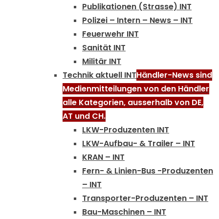
Publikationen (Strasse) INT
Polizei – Intern – News – INT
Feuerwehr INT
Sanität INT
Militär INT
Technik aktuell INT
Händler-News sind
Medienmitteilungen von den Händler
alle Kategorien, ausserhalb von DE,
AT und CH.
LKW-Produzenten INT
LKW-Aufbau- & Trailer – INT
KRAN – INT
Fern- & Linien-Bus -Produzenten
– INT
Transporter-Produzenten – INT
Bau-Maschinen – INT