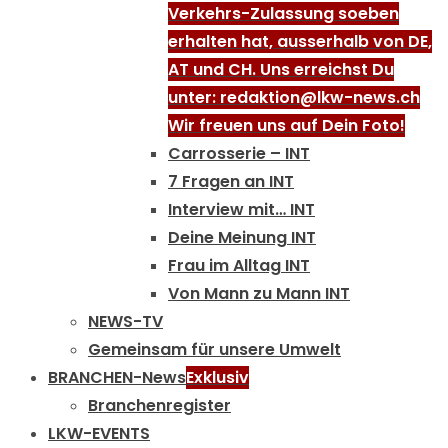
Verkehrs-Zulassung soeben
erhalten hat, ausserhalb von DE,
AT und CH. Uns erreichst Du
unter: redaktion@lkw-news.ch
Wir freuen uns auf Dein Foto!
Carrosserie – INT
7 Fragen an INT
Interview mit… INT
Deine Meinung INT
Frau im Alltag INT
Von Mann zu Mann INT
NEWS-TV
Gemeinsam für unsere Umwelt
BRANCHEN-News
Exklusiv
Branchenregister
LKW-EVENTS