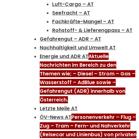
Luft-Cargo – AT
Seefracht – AT
Fachkräfte-Mangel – AT
Rohstoff- & Lieferengpass – AT
Gefahrengut – ADR – AT
Nachhaltigkeit und Umwelt AT
Energie und ADR AT
Aktuelle
Nachrichten im Bereich zu den
Themen wie; – Diesel – Strom – Gas –
Wasserstoff – AdBlue sowie –
Gefahrengut (ADR) innerhalb von
Österreich.
Letzte Meile AT
ÖV-News AT
Personenverkehr – Flug –
Zug – Tram – Fern- und Nahverkehr
(Reisecar und Linienbus) von privaten