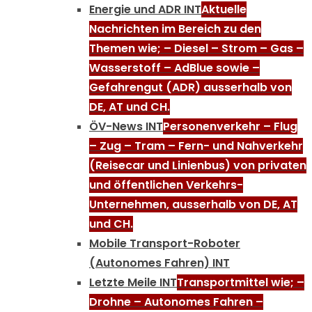
Energie und ADR INT
Aktuelle
Nachrichten im Bereich zu den
Themen wie; – Diesel – Strom – Gas –
Wasserstoff – AdBlue sowie –
Gefahrengut (ADR) ausserhalb von
DE, AT und CH.
ÖV-News INT
Personenverkehr – Flug
– Zug – Tram – Fern- und Nahverkehr
(Reisecar und Linienbus) von privaten
und öffentlichen Verkehrs-
Unternehmen, ausserhalb von DE, AT
und CH.
Mobile Transport-Roboter
(Autonomes Fahren) INT
Letzte Meile INT
Transportmittel wie; –
Drohne – Autonomes Fahren –