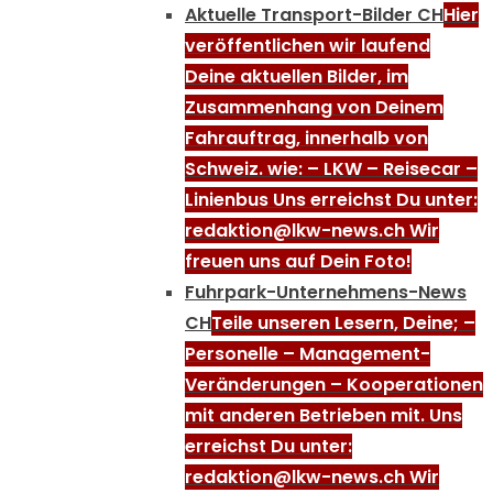
Aktuelle Transport-Bilder CH
Hier
veröffentlichen wir laufend
Deine aktuellen Bilder, im
Zusammenhang von Deinem
Fahrauftrag, innerhalb von
Schweiz. wie: – LKW – Reisecar –
Linienbus Uns erreichst Du unter:
redaktion@lkw-news.ch Wir
freuen uns auf Dein Foto!
Fuhrpark-Unternehmens-News
CH
Teile unseren Lesern, Deine; –
Personelle – Management-
Veränderungen – Kooperationen
mit anderen Betrieben mit. Uns
erreichst Du unter:
redaktion@lkw-news.ch Wir