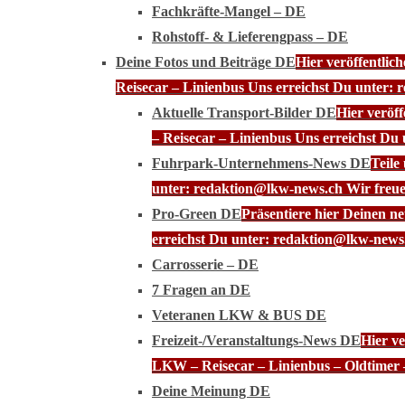
Fachkräfte-Mangel – DE
Rohstoff- & Lieferengpass – DE
Deine Fotos und Beiträge DE
Hier veröffentli
Reisecar – Linienbus Uns erreichst Du unter: 
Aktuelle Transport-Bilder DE
Hier veröf
– Reisecar – Linienbus Uns erreichst Du
Fuhrpark-Unternehmens-News DE
Teile
unter: redaktion@lkw-news.ch Wir freue
Pro-Green DE
Präsentiere hier Deinen n
erreichst Du unter: redaktion@lkw-news.
Carrosserie – DE
7 Fragen an DE
Veteranen LKW & BUS DE
Freizeit-/Veranstaltungs-News DE
Hier ve
LKW – Reisecar – Linienbus – Oldtimer 
Deine Meinung DE