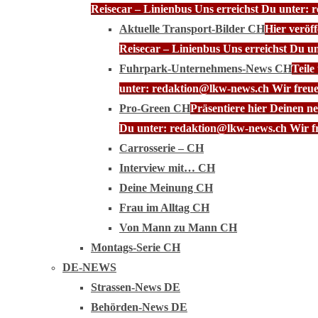
Reisecar – Linienbus Uns erreichst Du unter: 
Aktuelle Transport-Bilder CH
Hier veröf
Reisecar – Linienbus Uns erreichst Du u
Fuhrpark-Unternehmens-News CH
Teile
unter: redaktion@lkw-news.ch Wir freue
Pro-Green CH
Präsentiere hier Deinen n
Du unter: redaktion@lkw-news.ch Wir fr
Carrosserie – CH
Interview mit… CH
Deine Meinung CH
Frau im Alltag CH
Von Mann zu Mann CH
Montags-Serie CH
DE-NEWS
Strassen-News DE
Behörden-News DE