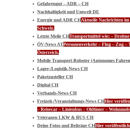
Gefahrengut – ADR – CH
Nachhaltigkeit und Umwelt DE
Energie und ADR CH
Aktuelle Nachrichten im
Schweiz.
Letzte Meile CH
Transportmittel wie; – Drohn
ÖV-News AT
Personenverkehr – Flug – Zug – 
Österreich.
Mobile Transport-Roboter (Autonomes Fahre
Lager-/Logistik-News CH
Paketzusteller CH
Digital CH
Verbands-News CH
Freizeit-/Veranstaltungs-News CH
Hier veröffe
– Reisecar – Linienbus – Oldtimer – Wohnmobi
Veteranen LKW & BUS CH
Deine Fotos und Beiträge CH
Hier veröffentli