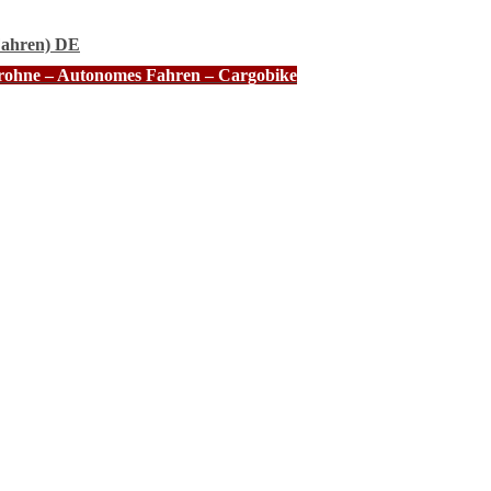
Fahren) DE
Drohne – Autonomes Fahren – Cargobike