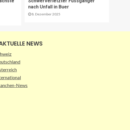
ächste
Schwerverletzter Fussgänger
Sperrung Eyholztunnel in
nach Unfall in Buer
Fahrtrichtung Brig
15
8. Dezember 2025
BRANCHEN-NEWS (DE)
CO2 nur im Sprudelwasser
AKTUELLE NEWS
16
hweiz
utschland
NACHHALTIGKEIT UND UMWELT DE
terreich
Entwaldungsverordnung:
Baugewerbe begrüsst EU-
ternational
Einigung
ranchen-News
17
PAKETZUSTELLER DE
Deutsche Post erweitert
Serviceangebot in
Partnerfilialen:
Kooperation mit Western
18
Union ermöglicht