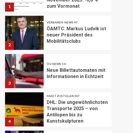
zum Vormonat
1
VERBANDS-NEWS AT
ÖAMTC: Markus Ludvik ist
neuer Präsident des
Mobilitätsclubs
2
ÖV-NEWS CH
Neue Billettautomaten mit
Informationen in Echtzeit
3
PAKETZUSTELLER INT
DHL: Die ungewöhnlichsten
Transporte 2025 – von
Antilopen bis zu
Kunstskulpturen
4