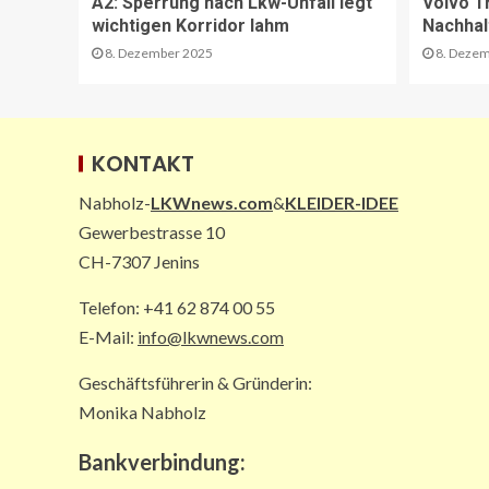
A2: Sperrung nach Lkw-Unfall legt
Volvo T
wichtigen Korridor lahm
Nachhal
8. Dezember 2025
8. Dezem
KONTAKT
Nabholz-
LKWnews.com
&
KLEIDER-IDEE
Gewerbestrasse 10
CH-7307 Jenins
Telefon: +41 62 874 00 55
E-Mail:
info@lkwnews.com
Geschäftsführerin & Gründerin:
Monika Nabholz
Bankverbindung: