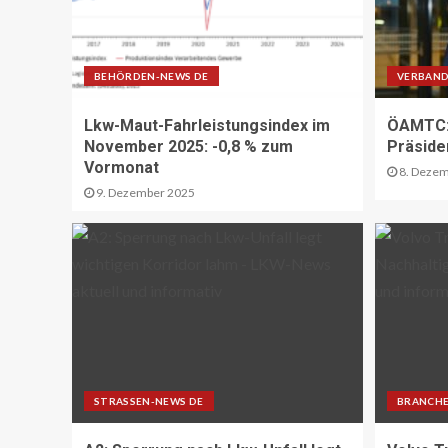
BEHÖRDEN-NEWS DE
VERBAND
Lkw-Maut-Fahrleistungsindex im
ÖAMTC: 
November 2025: -0,8 % zum
Präside
Vormonat
8. Dezem
9. Dezember 2025
STRASSEN-NEWS DE
BRANCHE