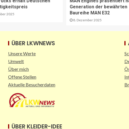
rucks erhält Deutschen
MAN Engines präsentiert n
tigkeitspreis
Generation der bewährten
Baureihe MAN E32
ber 2025
8. Dezember 2025
ÜBER LKWNEWS
Unsere Werte
Sc
Umwelt
De
Über mich
Ös
Offene Stellen
In
Aktuelle Besucherdaten
B
ÜBER KLEIDER-IDEE