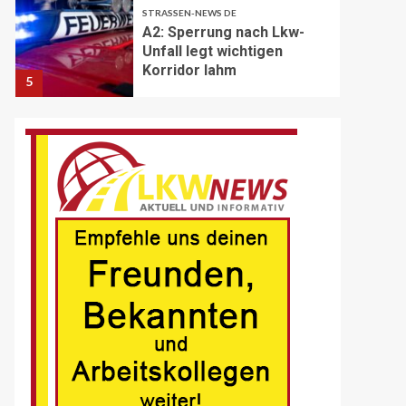
STRASSEN-NEWS DE
A2: Sperrung nach Lkw-
Unfall legt wichtigen
Korridor lahm
5
BRANCHEN-NEWS (DE)
Volvo Trucks erhält
Deutschen
Nachhaltigkeitspreis
6
BRANCHEN-NEWS (DE)
MAN Engines präsentiert
nächste Generation der
bewährten Baureihe MAN
E32
7
BLAULICHT DE
Schwerverletzter
Fussgänger nach Unfall in