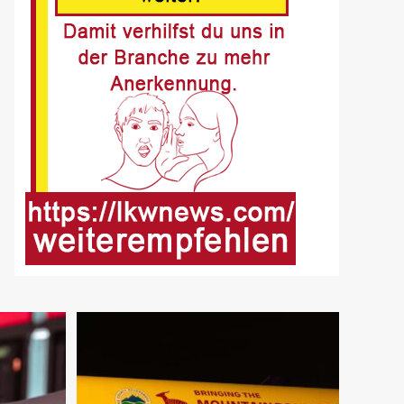
Buer
8
BLAULICHT DE
Offenburg, A5 – Zwei
Unfälle legen
Berufsverkehr lahm
9
FUHRPARK-UNTERNEHMENS-NEWS
DE
Sattelauflieger im
Kundeneinsatz beim Bau
mobiler Strassen
10
PUBLIKATIONEN (STRASSE) DE
„Alles im Tacho?!“ macht
Lenk- und Ruhezeiten
begreifbar
11