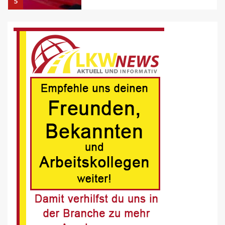
6
BRANCHEN-NEWS (DE)
MAN Engines präsentiert nächste
Generation der bewährten Baureihe
MAN E32
7
BLAULICHT DE
Schwerverletzter Fussgänger nach
Unfall in Buer
8
BLAULICHT DE
Offenburg, A5 – Zwei Unfälle legen
Berufsverkehr lahm
9