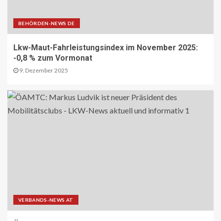
13
BEHÖRDEN-NEWS DE
PAKETZUSTELLER DE
Sonderbriefmarke würdigt
Lkw-Maut-Fahrleistungsindex im November 2025:
„Stolpersteine“-Initiative zum
-0,8 % zum Vormonat
Gedenken an NS-Opfer
14
9. Dezember 2025
STRASSEN-NEWS CH
A9 Südumfahrung Visp: Sperrung
Eyholztunnel in Fahrtrichtung Brig
15
BRANCHEN-NEWS (DE)
CO2 nur im Sprudelwasser
16
VERBANDS-NEWS AT