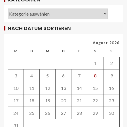
RDA-Projekt soll Lade- und
Infrastrukturbedarf von elektrisch
betriebenen Reisebussen ermitteln
26
NACH DATUM SORTIEREN
ÖV-NEWS CH
Tramhaltestelle «Bahnhofquai» wird
August 2026
barrierefrei: Sanierungsarbeiten
starten Mitte Dezember
M
D
M
D
F
S
S
27
1
2
ÖV-NEWS CH
3
4
5
6
7
8
9
Fahrplan 2026: Angebotsausbau auf
diversen Linien
10
11
12
13
14
15
16
28
17
18
19
20
21
22
23
STRASSEN-NEWS CH
24
25
26
27
28
29
30
A13 Landquart-Sarganserland:
Baustelle in Winterpause
31
29