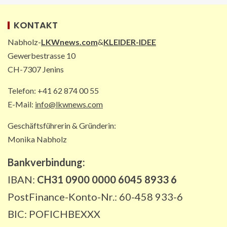
zu Kunstskulpturen
4
KONTAKT
Nabholz-
LKWnews.com
&
KLEIDER-IDEE
STRASSEN-NEWS DE
Gewerbestrasse 10
A2: Sperrung nach Lkw-Unfall legt
CH-7307 Jenins
wichtigen Korridor lahm
5
Telefon: +41 62 874 00 55
E-Mail:
info@lkwnews.com
Geschäftsführerin & Gründerin:
Monika Nabholz
Bankverbindung:
IBAN:
CH31 0900 0000 6045 8933 6
PostFinance-Konto-Nr.: 60-458 933-6
BIC: POFICHBEXXX