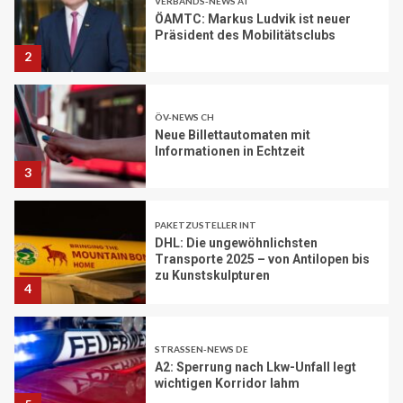
ÖV-NEWS CH
Neue Billettautomaten mit
Informationen in Echtzeit
3
PAKETZUSTELLER INT
DHL: Die ungewöhnlichsten
Transporte 2025 – von Antilopen bis
zu Kunstskulpturen
4
STRASSEN-NEWS DE
A2: Sperrung nach Lkw-Unfall legt
wichtigen Korridor lahm
5
BRANCHEN-NEWS (DE)
Volvo Trucks erhält Deutschen
Nachhaltigkeitspreis