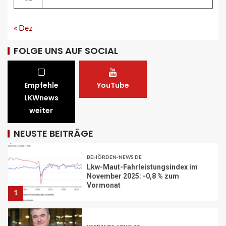
« Dez
STRASSEN-NEWS CH
A1 Nordumfahrung Zürich: Sanierung
der 2. Röhre des Gubristtunnels
FOLGE UNS AUF SOCIAL
abgeschlossen
30
Empfehle
YouTube
BEHÖRDEN-NEWS DE
LKWnews
Lkw-Maut-Fahrleistungsindex im
weiter
November 2025: -0,8 % zum
Vormonat
1
NEUSTE BEITRÄGE
VERBANDS-NEWS AT
ÖAMTC: Markus Ludvik ist neuer
Präsident des Mobilitätsclubs
2