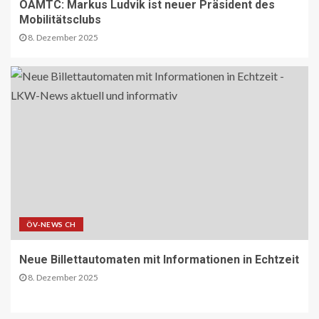
ÖAMTC: Markus Ludvik ist neuer Präsident des
NACHHALTIGKEIT UND UMWELT DE
Mobilitätsclubs
Entwaldungsverordnung:
8. Dezember 2025
Baugewerbe begrüsst EU-Einigung
17
PAKETZUSTELLER DE
Deutsche Post erweitert
Serviceangebot in Partnerfilialen:
Kooperation mit Western Union
ermöglicht weltweite Geldtransfers
18
LETZTE MEILE DE
PAKETZUSTELLER DE
DHL startet Aufbau eigener E-LKW-
Ladeparks an seinen deutschen
ÖV-NEWS CH
Paketzentren
19
Neue Billettautomaten mit Informationen in Echtzeit
8. Dezember 2025
BLAULICHT DE
TECHNIK AKTUELL
Mannheim: Lkw in Vollbrand