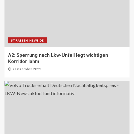
BEHÖRDEN-NEWS DE
Bund zieht Fazit zur
Bundesfernstrassen-Reform
24
STRASSEN-NEWS DE
NACHHALTIGKEIT UND UMWELT DE
Wo Strassen aufblühen: Zehn
Kommunen zeigen, wie Wandel
A2: Sperrung nach Lkw-Unfall legt wichtigen
gelingt
Korridor lahm
25
8. Dezember 2025
REISECAR- UND LINIENBUS-PRODUZENTEN
DE
RDA-Projekt soll Lade- und
Infrastrukturbedarf von elektrisch
betriebenen Reisebussen ermitteln
26
ÖV-NEWS CH
Tramhaltestelle «Bahnhofquai» wird
barrierefrei: Sanierungsarbeiten