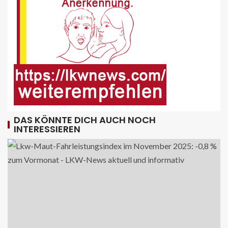
FUHRPARK-UNTERNEHMENS-NEWS DE
Sattelauflieger im Kundeneinsatz
beim Bau mobiler Strassen
10
PUBLIKATIONEN (STRASSE) DE
„Alles im Tacho?!“ macht Lenk- und
Ruhezeiten begreifbar
11
DAS KÖNNTE DICH AUCH NOCH
INTERESSIEREN
KRAN - DE
Hagedorn wächst mit Hüffermann-
Erwerb und stärkt seine Schwerlast-
und Kranlogistik
12
DIGITAL DE
Repräsentative Studie vom Vodafone
Institut