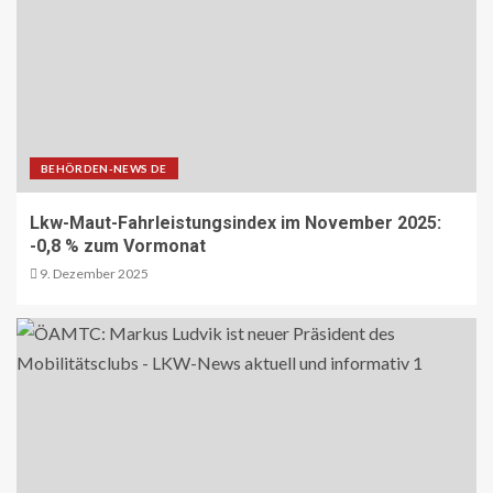
Erwerb und stärkt seine Schwerlast-
und Kranlogistik
12
DIGITAL DE
Repräsentative Studie vom Vodafone
Institut
BEHÖRDEN-NEWS DE
13
Lkw-Maut-Fahrleistungsindex im November 2025:
-0,8 % zum Vormonat
PAKETZUSTELLER DE
Sonderbriefmarke würdigt
9. Dezember 2025
„Stolpersteine“-Initiative zum
Gedenken an NS-Opfer
14
STRASSEN-NEWS CH
A9 Südumfahrung Visp: Sperrung
Eyholztunnel in Fahrtrichtung Brig
15