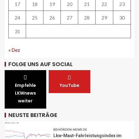
17
18
19
20
21
22
23
28
24
25
26
27
28
29
30
STRASSEN-NEWS CH
31
A13 Landquart-Sarganserland:
Baustelle in Winterpause
29
« Dez
FOLGE UNS AUF SOCIAL
STRASSEN-NEWS CH
A1 Nordumfahrung Zürich: Sanierung
der 2. Röhre des Gubristtunnels
abgeschlossen
Empfehle
YouTube
30
LKWnews
weiter
BEHÖRDEN-NEWS DE
Lkw-Maut-Fahrleistungsindex im
NEUSTE BEITRÄGE
November 2025: -0,8 % zum
Vormonat
1