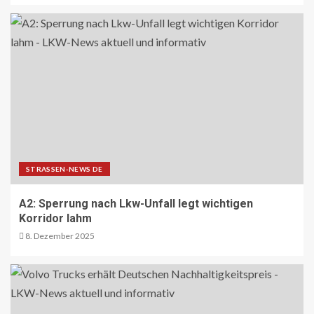
ÜBRIGE PRODUZENTEN AT
Langfristige Absicherung des
landwirtschaftlichen
Versicherungssystems gelungen
23
BEHÖRDEN-NEWS DE
Bund zieht Fazit zur
Bundesfernstrassen-Reform
24
STRASSEN-NEWS DE
A2: Sperrung nach Lkw-Unfall legt wichtigen
NACHHALTIGKEIT UND UMWELT DE
Korridor lahm
Wo Strassen aufblühen: Zehn
8. Dezember 2025
Kommunen zeigen, wie Wandel
gelingt
25
REISECAR- UND LINIENBUS-PRODUZENTEN
DE