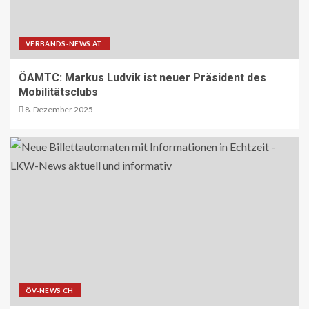
BRANCHEN-NEWS (DE)
VERBANDS-NEWS AT
CO2 nur im Sprudelwasser
16
ÖAMTC: Markus Ludvik ist neuer Präsident des
Mobilitätsclubs
8. Dezember 2025
NACHHALTIGKEIT UND UMWELT DE
Entwaldungsverordnung:
Baugewerbe begrüsst EU-Einigung
17
PAKETZUSTELLER DE
Deutsche Post erweitert
Serviceangebot in Partnerfilialen:
Kooperation mit Western Union
ermöglicht weltweite Geldtransfers
18
ÖV-NEWS CH
LETZTE MEILE DE
PAKETZUSTELLER DE
DHL startet Aufbau eigener E-LKW-