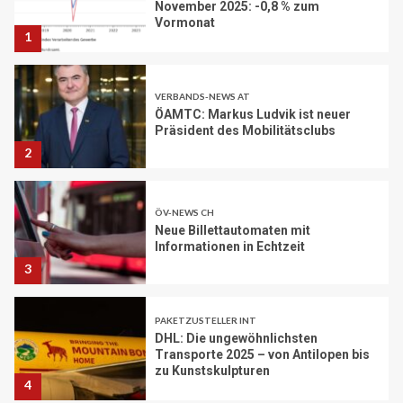
VERBANDS-NEWS AT
ÖAMTC: Markus Ludvik ist neuer
Präsident des Mobilitätsclubs
2
ÖV-NEWS CH
Neue Billettautomaten mit
Informationen in Echtzeit
3
PAKETZUSTELLER INT
DHL: Die ungewöhnlichsten
Transporte 2025 – von Antilopen bis
zu Kunstskulpturen
4
STRASSEN-NEWS DE
A2: Sperrung nach Lkw-Unfall legt