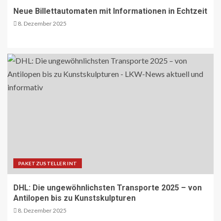
Ladeparks an seinen deutschen
Neue Billettautomaten mit Informationen in Echtzeit
Paketzentren
19
8. Dezember 2025
BLAULICHT DE
TECHNIK AKTUELL
Mannheim: Lkw in Vollbrand
20
BLAULICHT DE
Strassenverkehrsgefährdung auf der
B51
21
PAKETZUSTELLER INT
ÖV-NEWS INT
DHL: Die ungewöhnlichsten Transporte 2025 – von
Nachtzüge der neuen Generation
Antilopen bis zu Kunstskulpturen
bringen mehr Komfort für Reisende
8. Dezember 2025
22