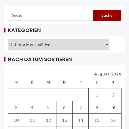
KATEGORIEN
REISECAR- UND LINIENBUS-PRODUZENTEN
DE
RDA-Projekt soll Lade- und
Infrastrukturbedarf von elektrisch
NACH DATUM SORTIEREN
betriebenen Reisebussen ermitteln
26
August 2026
ÖV-NEWS CH
M
D
M
D
F
S
S
Tramhaltestelle «Bahnhofquai» wird
barrierefrei: Sanierungsarbeiten
1
2
starten Mitte Dezember
27
3
4
5
6
7
8
9
ÖV-NEWS CH
10
11
12
13
14
15
16
Fahrplan 2026: Angebotsausbau auf
diversen Linien