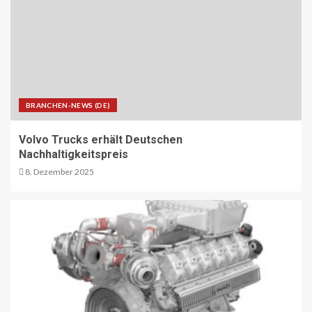
RDA-Projekt soll Lade- und
Infrastrukturbedarf von elektrisch
betriebenen Reisebussen ermitteln
26
ÖV-NEWS CH
Tramhaltestelle «Bahnhofquai» wird
barrierefrei: Sanierungsarbeiten
BRANCHEN-NEWS (DE)
starten Mitte Dezember
27
Volvo Trucks erhält Deutschen
Nachhaltigkeitspreis
8. Dezember 2025
ÖV-NEWS CH
Fahrplan 2026: Angebotsausbau auf
diversen Linien
28
STRASSEN-NEWS CH
A13 Landquart-Sarganserland:
Baustelle in Winterpause
29