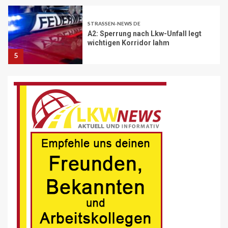
wichtigen Korridor lahm
5
BRANCHEN-NEWS (DE)
Volvo Trucks erhält Deutschen
Nachhaltigkeitspreis
6
BRANCHEN-NEWS (DE)
MAN Engines präsentiert nächste
Generation der bewährten Baureihe
MAN E32
7
BLAULICHT DE
Schwerverletzter Fussgänger nach
Unfall in Buer
8