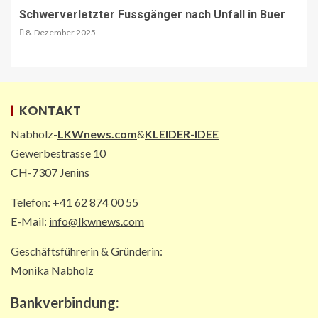
Neue Billettautomaten mit
Schwerverletzter Fussgänger nach Unfall in Buer
Informationen in Echtzeit
8. Dezember 2025
3
PAKETZUSTELLER INT
DHL: Die ungewöhnlichsten
KONTAKT
Transporte 2025 – von Antilopen bis
zu Kunstskulpturen
4
Nabholz-
LKWnews.com
&
KLEIDER-IDEE
Gewerbestrasse 10
CH-7307 Jenins
STRASSEN-NEWS DE
A2: Sperrung nach Lkw-Unfall legt
Telefon: +41 62 874 00 55
wichtigen Korridor lahm
E-Mail:
info@lkwnews.com
5
Geschäftsführerin & Gründerin:
Monika Nabholz
Bankverbindung: