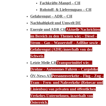
Fachkräfte-Mangel – CH
Rohstoff- & Lieferengpass – CH
Gefahrengut – ADR – CH
Nachhaltigkeit und Umwelt DE
Energie und ADR CH
Aktuelle Nachrichten
im Bereich zu den Themen wie; – Diesel –
Strom – Gas – Wasserstoff – AdBlue sowie –
Gefahrengut (ADR) innerhalb von der
Schweiz.
Letzte Meile CH
Transportmittel wie; –
Drohne – Autonomes Fahren – Cargobike
ÖV-News AT
Personenverkehr – Flug – Zug –
Tram – Fern- und Nahverkehr (Reisecar und
Linienbus) von privaten und öffentlichen
Verkehrs-Unternehmen, innerhalb von
Österreich.