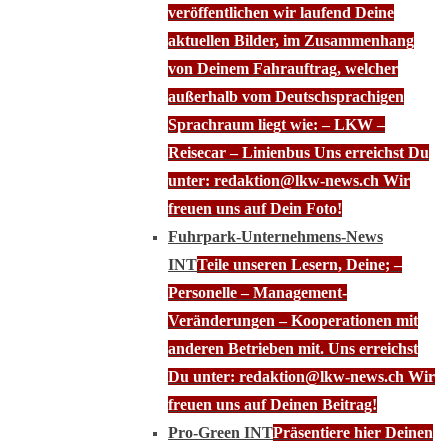
veröffentlichen wir laufend Deine
aktuellen Bilder, im Zusammenhang
von Deinem Fahrauftrag, welcher
außerhalb vom Deutschsprachigen
Sprachraum liegt wie: – LKW –
Reisecar – Linienbus Uns erreichst Du
unter: redaktion@lkw-news.ch Wir
freuen uns auf Dein Foto!
Fuhrpark-Unternehmens-News
INT
Teile unseren Lesern, Deine; –
Personelle – Management-
Veränderungen – Kooperationen mit
anderen Betrieben mit. Uns erreichst
Du unter: redaktion@lkw-news.ch Wir
freuen uns auf Deinen Beitrag!
Pro-Green INT
Präsentiere hier Deinen