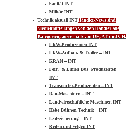
Sanität INT
Militär INT
Technik aktuell INT
Händler-News sind
Medienmitteilungen von den Händler alle
Kategorien, ausserhalb von DE, AT und CH.
LKW-Produzenten INT
LKW-Aufbau- & Trailer – INT
KRAN – INT
Fern- & Linien-Bus -Produzenten –
INT
Transporter-Produzenten – INT
Bau-Maschinen – INT
Landwirtschaftliche Maschinen INT
Hebe-Bühnen-Technik – INT
Ladesicherung – INT
Reifen und Felgen INT