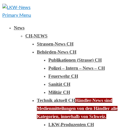
Primary Menu
News
CH-NEWS
Strassen-News CH
Behörden-News CH
Publikationen (Strasse) CH
Polizei – Intern – News – CH
Feuerwehr CH
Sanität CH
Militär CH
Technik aktuell CH
Händler-News sind
Medienmitteilungen von den Händler alle
Kategorien, innerhalb von Schweiz.
LKW-Produzenten CH