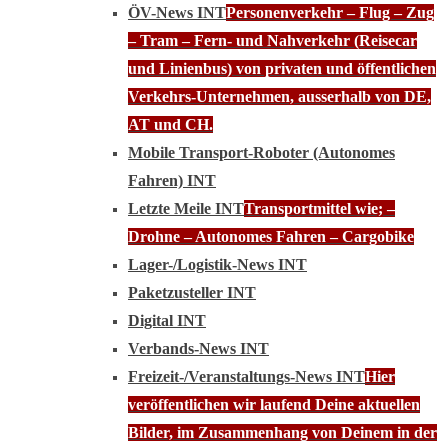
ÖV-News INT
Personenverkehr – Flug – Zug
– Tram – Fern- und Nahverkehr (Reisecar
und Linienbus) von privaten und öffentlichen
Verkehrs-Unternehmen, ausserhalb von DE,
AT und CH.
Mobile Transport-Roboter (Autonomes
Fahren) INT
Letzte Meile INT
Transportmittel wie; –
Drohne – Autonomes Fahren – Cargobike
Lager-/Logistik-News INT
Paketzusteller INT
Digital INT
Verbands-News INT
Freizeit-/Veranstaltungs-News INT
Hier
veröffentlichen wir laufend Deine aktuellen
Bilder, im Zusammenhang von Deinem in der