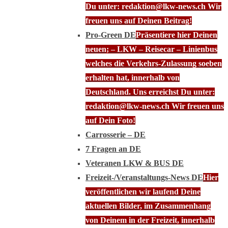
Du unter: redaktion@lkw-news.ch Wir
freuen uns auf Deinen Beitrag!
Pro-Green DE
Präsentiere hier Deinen
neuen; – LKW – Reisecar – Linienbus
welches die Verkehrs-Zulassung soeben
erhalten hat, innerhalb von
Deutschland. Uns erreichst Du unter:
redaktion@lkw-news.ch Wir freuen uns
auf Dein Foto!
Carrosserie – DE
7 Fragen an DE
Veteranen LKW & BUS DE
Freizeit-/Veranstaltungs-News DE
Hier
veröffentlichen wir laufend Deine
aktuellen Bilder, im Zusammenhang
von Deinem in der Freizeit, innerhalb