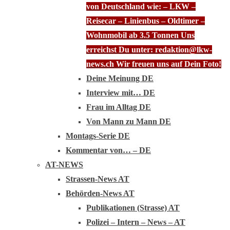
von Deutschland wie: – LKW –
Reisecar – Linienbus – Oldtimer –
Wohnmobil ab 3.5 Tonnen Uns
erreichst Du unter: redaktion@lkw-
news.ch Wir freuen uns auf Dein Foto!
Deine Meinung DE
Interview mit… DE
Frau im Alltag DE
Von Mann zu Mann DE
Montags-Serie DE
Kommentar von… – DE
AT-NEWS
Strassen-News AT
Behörden-News AT
Publikationen (Strasse) AT
Polizei – Intern – News – AT