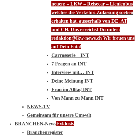
neuen; – LKW – Reisecar – Lienienbus
welches die Verkehrs-Zulassung soeben
erhalten hat, ausserhalb von DE, AT
und CH. Uns erreichst Du unter:
redaktion@lkw-news.ch Wir freuen uns
auf Dein Foto!
Carrosserie – INT
7 Fragen an INT
Interview mit… INT
Deine Meinung INT
Frau im Alltag INT
Von Mann zu Mann INT
NEWS-TV
Gemeinsam für unsere Umwelt
BRANCHEN-News
Exklusiv
Branchenregister