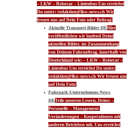
– LKW – Reisecar – Linienbus Uns erreichst
Du unter: redaktion@lkw-news.ch Wir
freuen uns auf Dein Foto oder Beitrag!
Aktuelle Transport-Bilder DE
Hier
veröffentlichen wir laufend Deine
aktuellen Bilder, im Zusammenhang
von Deinem Fahrauftrag, innerhalb von
Deutschland wie: – LKW – Reisecar –
Linienbus Uns erreichst Du unter:
redaktion@lkw-news.ch Wir freuen uns
auf Dein Foto!
Fuhrpark-Unternehmens-News
DE
Teile unseren Lesern, Deine; –
Personelle – Management-
Veränderungen – Kooperationen mit
anderen Betrieben mit. Uns erreichst