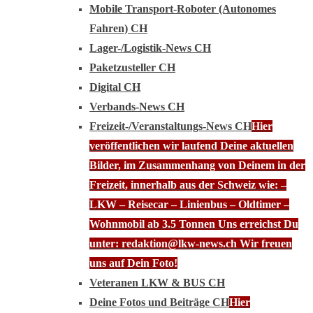
Mobile Transport-Roboter (Autonomes
Fahren) CH
Lager-/Logistik-News CH
Paketzusteller CH
Digital CH
Verbands-News CH
Freizeit-/Veranstaltungs-News CH
Hier
veröffentlichen wir laufend Deine aktuellen
Bilder, im Zusammenhang von Deinem in der
Freizeit, innerhalb aus der Schweiz wie: –
LKW – Reisecar – Linienbus – Oldtimer –
Wohnmobil ab 3.5 Tonnen Uns erreichst Du
unter: redaktion@lkw-news.ch Wir freuen
uns auf Dein Foto!
Veteranen LKW & BUS CH
Deine Fotos und Beiträge CH
Hier