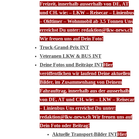
Freizeit, innerhalb ausserhalb von DE, AT
und CH. wie: – LKW – Reisecar – Linienbus
– Oldtimer – Wohnmobil ab 3.5 Tonnen Uns
erreichst Du unter: redaktion@lkw-news.ch
Wir freuen uns auf Dein Foto!
Truck-Grand-Prix INT
Veteranen LKW & BUS INT
Deine Fotos und Beiträge INT
Hier
veröffentlichen wir laufend Deine aktuellen
Bilder, im Zusammenhang von Deinem
Fahrauftrag, innerhalb aus der ausserhalb
von DE, AT und CH. wie: – LKW – Reisecar
– Linienbus Uns erreichst Du unter:
redaktion@lkw-news.ch Wir freuen uns auf
Dein Foto oder Beitrag!
Aktuelle Transport-Bilder INT
Hier