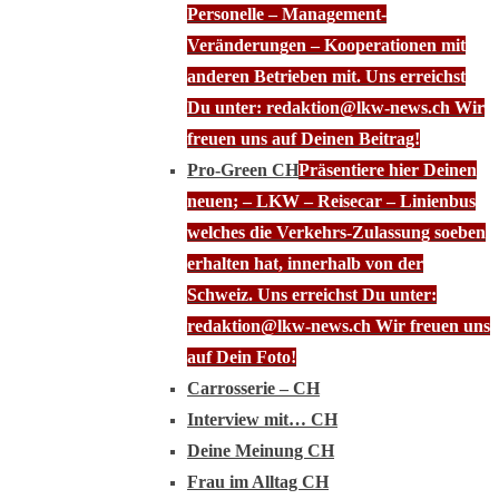
Personelle – Management-
Veränderungen – Kooperationen mit
anderen Betrieben mit. Uns erreichst
Du unter: redaktion@lkw-news.ch Wir
freuen uns auf Deinen Beitrag!
Pro-Green CH
Präsentiere hier Deinen
neuen; – LKW – Reisecar – Linienbus
welches die Verkehrs-Zulassung soeben
erhalten hat, innerhalb von der
Schweiz. Uns erreichst Du unter:
redaktion@lkw-news.ch Wir freuen uns
auf Dein Foto!
Carrosserie – CH
Interview mit… CH
Deine Meinung CH
Frau im Alltag CH