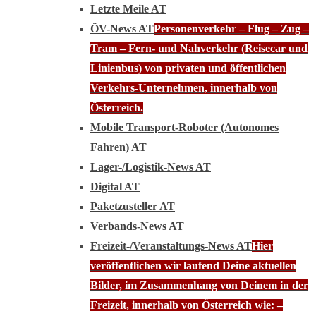
Letzte Meile AT
ÖV-News AT
Personenverkehr – Flug – Zug –
Tram – Fern- und Nahverkehr (Reisecar und
Linienbus) von privaten und öffentlichen
Verkehrs-Unternehmen, innerhalb von
Österreich.
Mobile Transport-Roboter (Autonomes
Fahren) AT
Lager-/Logistik-News AT
Digital AT
Paketzusteller AT
Verbands-News AT
Freizeit-/Veranstaltungs-News AT
Hier
veröffentlichen wir laufend Deine aktuellen
Bilder, im Zusammenhang von Deinem in der
Freizeit, innerhalb von Österreich wie: –