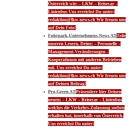
Österreich wie: – LKW – Reisecar –
Linienbus Uns erreichst Du unter:
redaktion@lkw-news.ch Wir freuen uns
auf Dein Foto!
Fuhrpark-Unternehmens-News AT
Teile
unseren Lesern, Deine; – Personelle –
Management-Veränderungen –
Kooperationen mit anderen Betrieben
mit. Uns erreichst Du unter:
redaktion@lkw-news.ch Wir freuen uns
auf Deinen Beitrag!
Pro-Green AT
Präsentiere hier Deinen
neuen; – LKW – Reisecar – Linienbus
welches die Verkehrs-Zulassung soeben
erhalten hat, innerhalb von Österreich.
Uns erreichst Du unter: