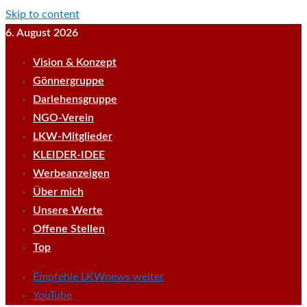
Skip to content
6. August 2026
Vision & Konzept
Gönnergruppe
Darlehensgruppe
NGO-Verein
LKW-Mitglieder
KLEIDER-IDEE
Werbeanzeigen
Über mich
Unsere Werte
Offene Stellen
Top
Empfehle LKWnews weiter
YouTube