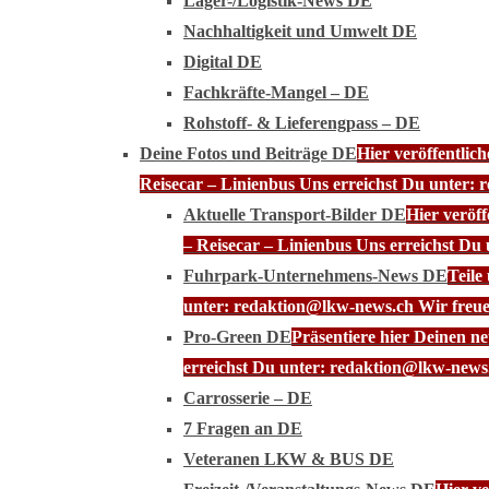
Lager-/Logistik-News DE
Nachhaltigkeit und Umwelt DE
Digital DE
Fachkräfte-Mangel – DE
Rohstoff- & Lieferengpass – DE
Deine Fotos und Beiträge DE
Hier veröffentli
Reisecar – Linienbus Uns erreichst Du unter: 
Aktuelle Transport-Bilder DE
Hier veröf
– Reisecar – Linienbus Uns erreichst Du
Fuhrpark-Unternehmens-News DE
Teile
unter: redaktion@lkw-news.ch Wir freue
Pro-Green DE
Präsentiere hier Deinen n
erreichst Du unter: redaktion@lkw-news.
Carrosserie – DE
7 Fragen an DE
Veteranen LKW & BUS DE