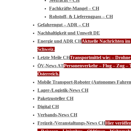
Seefracht – CH
Fachkräfte-Mangel – CH
Rohstoff- & Lieferengpass – CH
Gefahrengut – ADR – CH
Nachhaltigkeit und Umwelt DE
Energie und ADR CH
Aktuelle Nachrichten im
Schweiz.
Letzte Meile CH
Transportmittel wie; – Drohn
ÖV-News AT
Personenverkehr – Flug – Zug – 
Österreich.
Mobile Transport-Roboter (Autonomes Fahre
Lager-/Logistik-News CH
Paketzusteller CH
Digital CH
Verbands-News CH
Freizeit-/Veranstaltungs-News CH
Hier veröffe