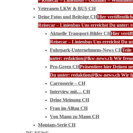
– Reisecar – Linienbus – Oldtimer – Wohnmobi
Veteranen LKW & BUS CH
Deine Fotos und Beiträge CH
Hier veröffentli
Reisecar – Linienbus Uns erreichst Du unter: 
Aktuelle Transport-Bilder CH
Hier veröf
Reisecar – Linienbus Uns erreichst Du u
Fuhrpark-Unternehmens-News CH
Teile
unter: redaktion@lkw-news.ch Wir freue
Pro-Green CH
Präsentiere hier Deinen n
Du unter: redaktion@lkw-news.ch Wir fr
Carrosserie – CH
Interview mit… CH
Deine Meinung CH
Frau im Alltag CH
Von Mann zu Mann CH
Montags-Serie CH