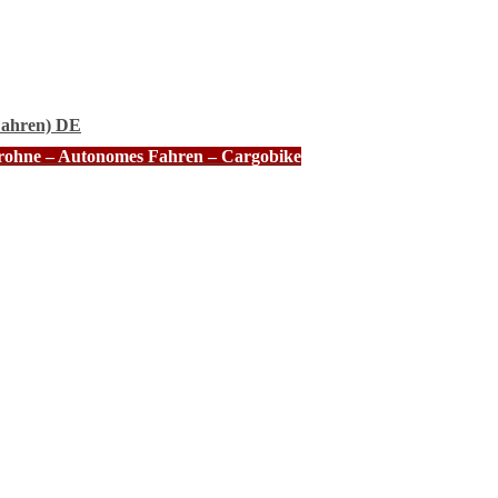
Fahren) DE
Drohne – Autonomes Fahren – Cargobike