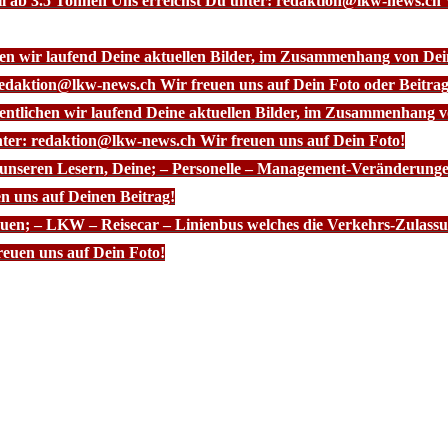
l ab 3.5 Tonnen Uns erreichst Du unter: redaktion@lkw-news.ch 
chen wir laufend Deine aktuellen Bilder, im Zusammenhang von De
redaktion@lkw-news.ch Wir freuen uns auf Dein Foto oder Beitrag
fentlichen wir laufend Deine aktuellen Bilder, im Zusammenhang
nter: redaktion@lkw-news.ch Wir freuen uns auf Dein Foto!
 unseren Lesern, Deine; – Personelle – Management-Veränderunge
n uns auf Deinen Beitrag!
euen; – LKW – Reisecar – Linienbus welches die Verkehrs-Zulassun
euen uns auf Dein Foto!