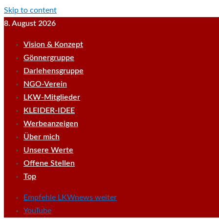
Skip to content
8. August 2026
Vision & Konzept
Gönnergruppe
Darlehensgruppe
NGO-Verein
LKW-Mitglieder
KLEIDER-IDEE
Werbeanzeigen
Über mich
Unsere Werte
Offene Stellen
Top
Empfehle LKWnews weiter
YouTube