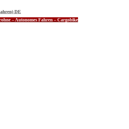
Fahren) DE
Drohne – Autonomes Fahren – Cargobike