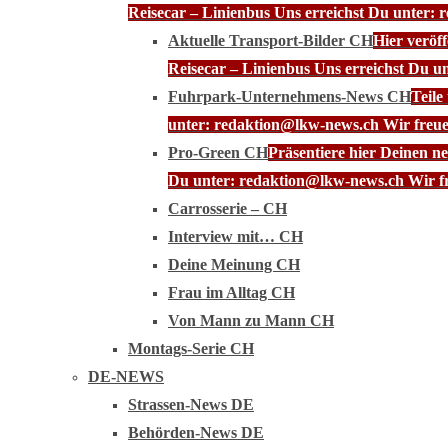
Reisecar – Linienbus Uns erreichst Du unter: 
Aktuelle Transport-Bilder CH
Hier veröf
Reisecar – Linienbus Uns erreichst Du u
Fuhrpark-Unternehmens-News CH
Teile
unter: redaktion@lkw-news.ch Wir freue
Pro-Green CH
Präsentiere hier Deinen n
Du unter: redaktion@lkw-news.ch Wir fr
Carrosserie – CH
Interview mit… CH
Deine Meinung CH
Frau im Alltag CH
Von Mann zu Mann CH
Montags-Serie CH
DE-NEWS
Strassen-News DE
Behörden-News DE