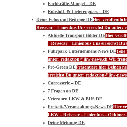
Fachkräfte-Mangel – DE
Rohstoff- & Lieferengpass – DE
Deine Fotos und Beiträge DE
Hier veröffentli
Reisecar – Linienbus Uns erreichst Du unter: 
Aktuelle Transport-Bilder DE
Hier veröf
– Reisecar – Linienbus Uns erreichst Du
Fuhrpark-Unternehmens-News DE
Teile
unter: redaktion@lkw-news.ch Wir freue
Pro-Green DE
Präsentiere hier Deinen n
erreichst Du unter: redaktion@lkw-news.
Carrosserie – DE
7 Fragen an DE
Veteranen LKW & BUS DE
Freizeit-/Veranstaltungs-News DE
Hier ve
LKW – Reisecar – Linienbus – Oldtimer 
Deine Meinung DE