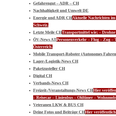
Gefahrengut – ADR – CH
Nachhaltigkeit und Umwelt DE
Energie und ADR CH
Aktuelle Nachrichten im
Schweiz.
Letzte Meile CH
Transportmittel wie; – Drohn
ÖV-News AT
Personenverkehr – Flug – Zug – 
Österreich.
Mobile Transport-Roboter (Autonomes Fahre
Lager-/Logistik-News CH
Paketzusteller CH
Digital CH
Verbands-News CH
Freizeit-/Veranstaltungs-News CH
Hier veröffe
– Reisecar – Linienbus – Oldtimer – Wohnmobi
Veteranen LKW & BUS CH
Deine Fotos und Beiträge CH
Hier veröffentli