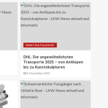
Sperrung Eyholztunnel in
Fahrtrichtung Brig
15
BRANCHEN-NEWS (DE)
CO2 nur im Sprudelwasser
16
PAKETZUSTELLER INT
NACHHALTIGKEIT UND UMWELT DE
DHL: Die ungewöhnlichsten
Entwaldungsverordnung:
Transporte 2025 – von Antilopen
Baugewerbe begrüsst EU-
bis zu Kunstskulpturen
Einigung
17
8. Dezember 2025
PAKETZUSTELLER DE
Deutsche Post erweitert
Serviceangebot in
Partnerfilialen:
Kooperation mit Western
18
Union ermöglicht