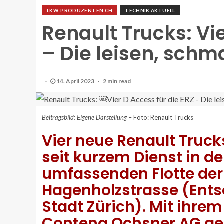
LKW-PRODUZENTEN CH
TECHNIK AKTUELL
Renault Trucks: Vie
– Die leisen, sch
14. April 2023
2 min read
Beitragsbild: Eigene Darstellung
– Foto: Renault Trucks
Vier neue Renault Truck
seit kurzem Dienst in d
umfassenden Flotte der 
Hagenholzstrasse (Ents
Stadt Zürich). Mit ihre
Contena Ochsner AG ge