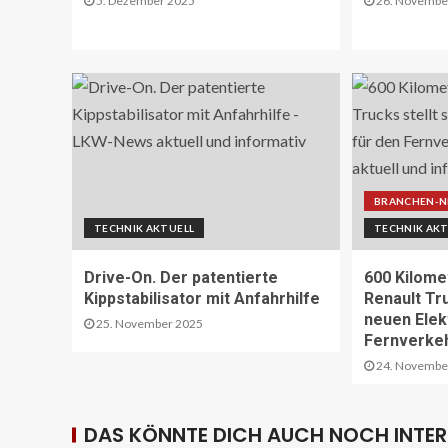
5. Dezember 2025
26. Novembe
BRANCHEN-N
TECHNIK AKTUELL
TECHNIK AKT
Drive-On. Der patentierte
600 Kilome
Kippstabilisator mit Anfahrhilfe
Renault Tru
neuen Elek
25. November 2025
Fernverkeh
24. Novembe
DAS KÖNNTE DICH AUCH NOCH INTER