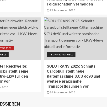
r 2025
Folgeschäden vermeiden
25. November 2025
EWS (DE)
UELL
TECHNIK AKTUELL
ter Reichweite:
SOLUTRANS 2025: Schmitz
cks stellt seine
Cargobull stellt neue
tro-Lkw für den
Kältemaschine S.CU dc90 und
r vor
weitere praxisnahe
Transportlösungen vor
r 2025
24. November 2025
ESSIEREN