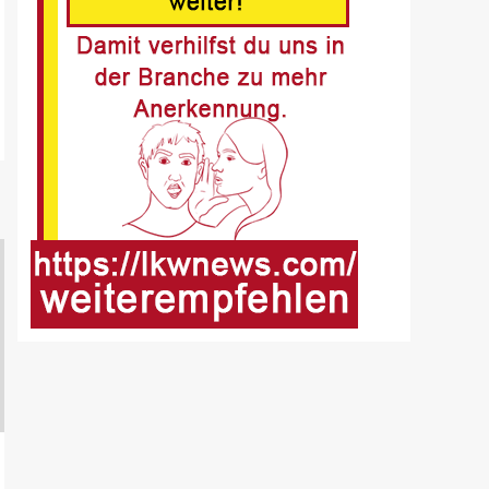
Fussgänger nach Unfall in
Buer
8
BLAULICHT DE
Offenburg, A5 – Zwei
Unfälle legen
Berufsverkehr lahm
9
FUHRPARK-UNTERNEHMENS-NEWS
DE
Sattelauflieger im
Kundeneinsatz beim Bau
mobiler Strassen
10
PUBLIKATIONEN (STRASSE) DE
„Alles im Tacho?!“ macht
Lenk- und Ruhezeiten
begreifbar
11