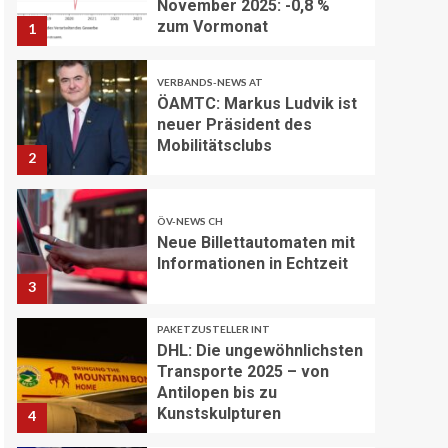
November 2025: -0,8 %
zum Vormonat
1
VERBANDS-NEWS AT
ÖAMTC: Markus Ludvik ist
neuer Präsident des
Mobilitätsclubs
2
ÖV-NEWS CH
Neue Billettautomaten mit
Informationen in Echtzeit
3
PAKETZUSTELLER INT
DHL: Die ungewöhnlichsten
Transporte 2025 – von
Antilopen bis zu
Kunstskulpturen
4