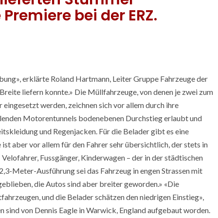
 Premiere bei der ERZ.
bung», erklärte Roland Hartmann, Leiter Gruppe Fahrzeuge der
Breite liefern konnte.» Die Müllfahrzeuge, von denen je zwei zum
eingesetzt werden, zeichnen sich vor allem durch ihre
ehlenden Motorentunnels bodenebenen Durchstieg erlaubt und
eitskleidung und Regenjacken. Für die Belader gibt es eine
ist aber vor allem für den Fahrer sehr übersichtlich, der stets in
elofahrer, Fussgänger, Kinderwagen – der in der städtischen
 2,3-Meter-Ausführung sei das Fahrzeug in engen Strassen mit
geblieben, die Autos sind aber breiter geworden.» «Die
tfahrzeugen, und die Belader schätzen den niedrigen Einstieg»,
 sind von Dennis Eagle in Warwick, England aufgebaut worden.