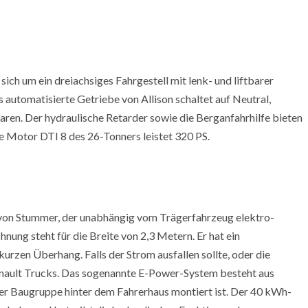
ich um ein dreiachsiges Fahrgestell mit lenk- und liftbarer
automatisierte Getriebe von Allison schaltet auf Neutral,
paren. Der hydraulische Retarder sowie die Berganfahrhilfe bieten
e Motor DTI 8 des 26-Tonners leistet 320 PS.
von Stummer, der unabhängig vom Trägerfahrzeug elektro-
nung steht für die Breite von 2,3 Metern. Er hat ein
rzen Überhang. Falls der Strom ausfallen sollte, oder die
enault Trucks. Das sogenannte E-Power-System besteht aus
ner Baugruppe hinter dem Fahrerhaus montiert ist. Der 40 kWh-