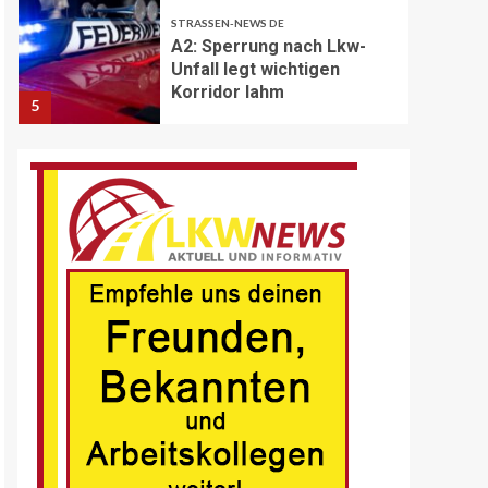
STRASSEN-NEWS DE
A2: Sperrung nach Lkw-
Unfall legt wichtigen
Korridor lahm
5
BRANCHEN-NEWS (DE)
Volvo Trucks erhält
Deutschen
Nachhaltigkeitspreis
6
BRANCHEN-NEWS (DE)
MAN Engines präsentiert
nächste Generation der
bewährten Baureihe MAN
E32
7
BLAULICHT DE
Schwerverletzter