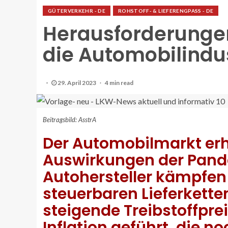
GÜTERVERKEHR - DE
ROHSTOFF- & LIEFERENGPASS - DE
Herausforderunge
die Automobilindu
29. April 2023
4 min read
Beitragsbild: AsstrA
Der Automobilmarkt erh
Auswirkungen der Pand
Autohersteller kämpfen
steuerbaren Lieferketten
steigende Treibstoffpre
Inflation geführt, die no