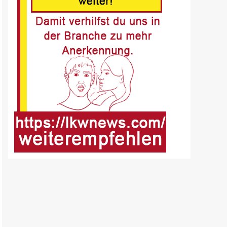
Fussgänger nach Unfall in
Buer
8
BLAULICHT DE
Offenburg, A5 – Zwei
Unfälle legen
Berufsverkehr lahm
9
FUHRPARK-UNTERNEHMENS-NEWS
DE
Sattelauflieger im
Kundeneinsatz beim Bau
mobiler Strassen
10
PUBLIKATIONEN (STRASSE) DE
„Alles im Tacho?!“ macht
Lenk- und Ruhezeiten
begreifbar
11