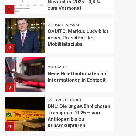
November 2025: -0,8 %
zum Vormonat
1
VERBANDS-NEWS AT
ÖAMTC: Markus Ludvik ist
neuer Präsident des
Mobilitätsclubs
2
ÖV-NEWS CH
Neue Billettautomaten mit
Informationen in Echtzeit
3
PAKETZUSTELLER INT
DHL: Die ungewöhnlichsten
Transporte 2025 – von
Antilopen bis zu
Kunstskulpturen
4