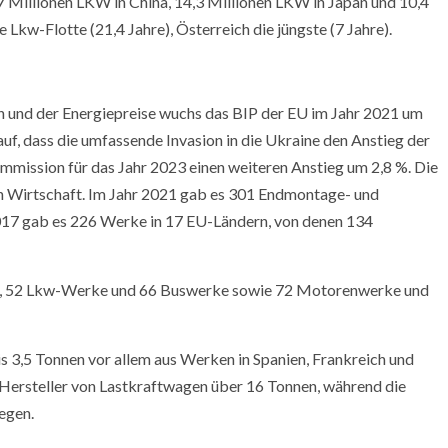
7 Millionen LKW in China, 14,3 Millionen LKW in Japan und 10,4
 Lkw-Flotte (21,4 Jahre), Österreich die jüngste (7 Jahre).
en und der Energiepreise wuchs das BIP der EU im Jahr 2021 um
uf, dass die umfassende Invasion in die Ukraine den Anstieg der
ommission für das Jahr 2023 einen weiteren Anstieg um 2,8 %. Die
en Wirtschaft. Im Jahr 2021 gab es 301 Endmontage- und
017 gab es 226 Werke in 17 EU-Ländern, von denen 134
ge, 52 Lkw-Werke und 66 Buswerke sowie 72 Motorenwerke und
,5 Tonnen vor allem aus Werken in Spanien, Frankreich und
Hersteller von Lastkraftwagen über 16 Tonnen, während die
egen.