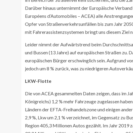
Darüber hinaus unternimmt der Europäische Verband d
Européens d’Automobiles – ACEA) alle Anstrengungen
Opfer von Straßenverkehrsunfällen bis zum Jahr 2050 
mit Fahrerassistenzsystemen bringt uns diesem Ziel n
Leider nimmt der Aufwärtstrend beim Durchschnittsalt
und Bussen (13 Jahre) auf europäischen Straßen zu. Da
europäischen Bürger erschwinglich sein. Aufgrund vo
jedoch um 8 % zurück, was zu niedrigeren Autoverkäu
LKW-Flotte
Die von ACEA gesammelten Daten zeigen, dass im Jah
Königreichs) 1,2 % mehr Fahrzeuge zugelassen haben 
Ländern der EFTA-Freihandelszone und einigen ande
2,9 %, Lkw um 2,1 % verzeichnet, im Gegensatz zu Bu
Region 405,3 Millionen Autos gezählt. Im Jahr 2019 