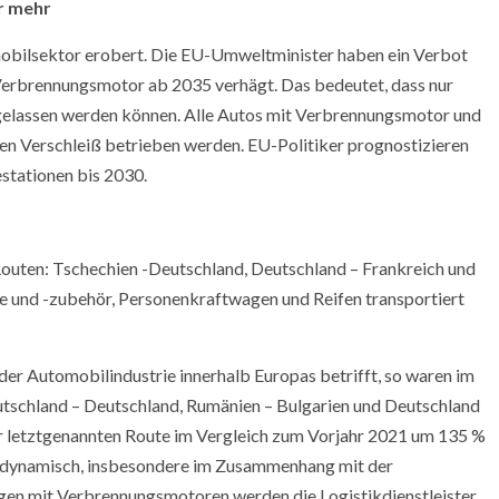
r mehr
omobilsektor erobert. Die EU-Umweltminister haben ein Verbot
Verbrennungsmotor ab 2035 verhägt. Das bedeutet, dass nur
gelassen werden können. Alle Autos mit Verbrennungsmotor und
en Verschleiß betrieben werden. EU-Politiker prognostizieren
estationen bis 2030.
Routen: Tschechien -Deutschland, Deutschland – Frankreich und
e und -zubehör, Personenkraftwagen und Reifen transportiert
er Automobilindustrie innerhalb Europas betrifft, so waren im
utschland – Deutschland, Rumänien – Bulgarien und Deutschland
 letztgenannten Route im Vergleich zum Vorjahr 2021 um 135 %
ch dynamisch, insbesondere im Zusammenhang mit der
gen mit Verbrennungsmotoren werden die Logistikdienstleister