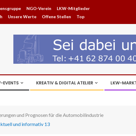
hensgruppe
NGO-Verein
LKW-Mitglieder
ch
Unsere Werte
Offene Stellen
Top
-EVENTS
KREATIV & DIGITAL ATELIER
LKW-MARK
rungen und Prognosen für die Automobilindustrie