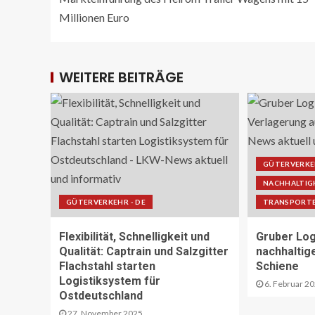
Millionen Euro
WEITERE BEITRÄGE
GÜTERVERKEH
NACHHALTIG
GÜTERVERKEHR - DE
TRANSPORTE
Flexibilität, Schnelligkeit und
Gruber Log
Qualität: Captrain und Salzgitter
nachhaltig
Flachstahl starten
Schiene
Logistiksystem für
6. Februar 2
Ostdeutschland
27. November 2025