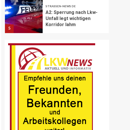
STRASSEN-NEWS DE
A2: Sperrung nach Lkw-
Unfall legt wichtigen
Korridor lahm
5
BRANCHEN-NEWS (DE)
Volvo Trucks erhält
Deutschen
Nachhaltigkeitspreis
6
BRANCHEN-NEWS (DE)
MAN Engines präsentiert
nächste Generation der
bewährten Baureihe MAN
E32
7
BLAULICHT DE
Schwerverletzter