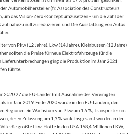
er Automobilhersteller (fr. Association des Constructeurs
, um das Vision-Zero-Konzept umzusetzen – um die Zahl der
auf nahezu null zu reduzieren, und Die Ausstattung von Autos
äher.
er von Pkw (12 Jahre), Lkw (14 Jahre), Kleinbussen (12 Jahre)
her sollten die Preise für neue Elektrofahrzeuge für die
n Lieferunterbrechungen ging die Produktion im Jahr 2021
fen führte.
r 2020 27 die EU-Länder (mit Ausnahme des Vereinigten
als im Jahr 2019. Ende 2020 wurde in den EU-Ländern, den
ren Regionen ein Wachstum von Pkw um 1,6 %, Transporter um
ssen, deren Zulassung um 1,3 % sank. Insgesamt wurden in der
zählte die größte Lkw-Flotte in den USA 158,4 Millionen LKW,