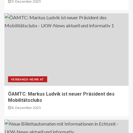
Gedenken an NS-Opfer
9. Dezember 2025
14
STRASSEN-NEWS CH
A9 Südumfahrung Visp: Sperrung
Eyholztunnel in Fahrtrichtung Brig
15
BRANCHEN-NEWS (DE)
CO2 nur im Sprudelwasser
VERBANDS-NEWS AT
16
ÖAMTC: Markus Ludvik ist neuer Präsident des
Mobilitätsclubs
NACHHALTIGKEIT UND UMWELT DE
Entwaldungsverordnung:
8. Dezember 2025
Baugewerbe begrüsst EU-Einigung
17