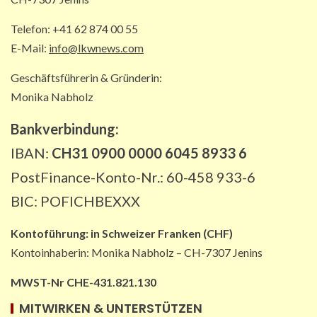
wichtigen Korridor lahm
5
Telefon: +41 62 874 00 55
E-Mail:
info@lkwnews.com
Geschäftsführerin & Gründerin:
Monika Nabholz
Bankverbindung:
IBAN:
CH31 0900 0000 6045 8933 6
PostFinance-Konto-Nr.: 60-458 933-6
BIC: POFICHBEXXX
Kontoführung:
in
Schweizer Franken (CHF)
Kontoinhaberin: Monika Nabholz – CH-7307 Jenins
MWST-Nr CHE-431.821.130
MITWIRKEN & UNTERSTÜTZEN