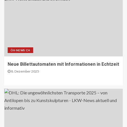
PAKETZUSTELLER DE
Deutsche Post erweitert
Serviceangebot in Partnerfilialen:
Kooperation mit Western Union
ermöglicht weltweite Geldtransfers
18
LETZTE MEILE DE
PAKETZUSTELLER DE
DHL startet Aufbau eigener E-LKW-
ÖV-NEWS CH
Ladeparks an seinen deutschen
Paketzentren
19
Neue Billettautomaten mit Informationen in Echtzeit
8. Dezember 2025
BLAULICHT DE
TECHNIK AKTUELL
Mannheim: Lkw in Vollbrand
20
BLAULICHT DE
Strassenverkehrsgefährdung auf der