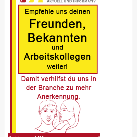
7
BLAULICHT DE
Schwerverletzter Fussgänger nach
Unfall in Buer
8
BLAULICHT DE
Offenburg, A5 – Zwei Unfälle legen
Berufsverkehr lahm
9
FUHRPARK-UNTERNEHMENS-NEWS DE
Sattelauflieger im Kundeneinsatz
beim Bau mobiler Strassen
10