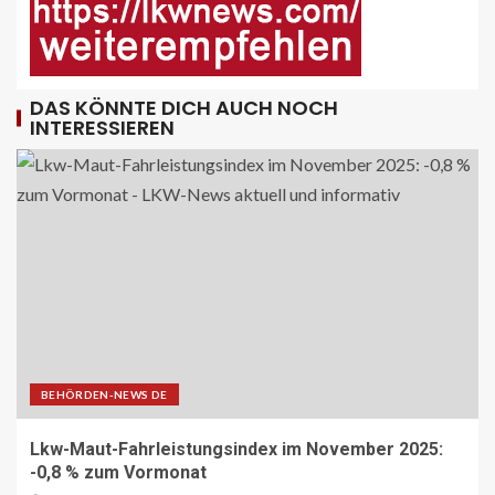
PUBLIKATIONEN (STRASSE) DE
„Alles im Tacho?!“ macht Lenk- und
Ruhezeiten begreifbar
11
DAS KÖNNTE DICH AUCH NOCH
INTERESSIEREN
KRAN - DE
Hagedorn wächst mit Hüffermann-
Erwerb und stärkt seine Schwerlast-
und Kranlogistik
12
DIGITAL DE
Repräsentative Studie vom Vodafone
Institut
13
BEHÖRDEN-NEWS DE
PAKETZUSTELLER DE
Lkw-Maut-Fahrleistungsindex im November 2025:
Sonderbriefmarke würdigt
-0,8 % zum Vormonat
„Stolpersteine“-Initiative zum