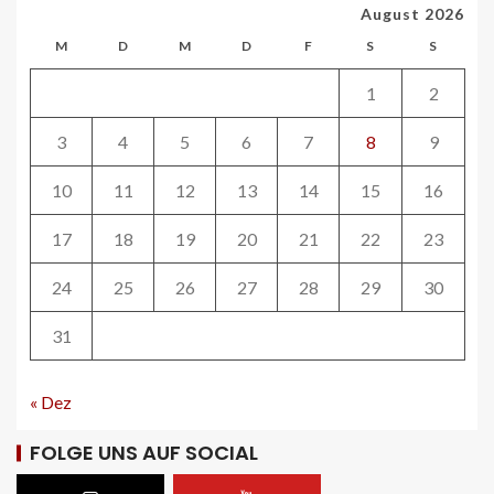
August 2026
Tramhaltestelle «Bahnhofquai» wird
barrierefrei: Sanierungsarbeiten
M
D
M
D
F
S
S
starten Mitte Dezember
27
1
2
3
4
5
6
7
8
9
ÖV-NEWS CH
Fahrplan 2026: Angebotsausbau auf
diversen Linien
10
11
12
13
14
15
16
28
17
18
19
20
21
22
23
24
25
26
27
28
29
30
STRASSEN-NEWS CH
A13 Landquart-Sarganserland:
Baustelle in Winterpause
31
29
« Dez
STRASSEN-NEWS CH
A1 Nordumfahrung Zürich: Sanierung
FOLGE UNS AUF SOCIAL
der 2. Röhre des Gubristtunnels
abgeschlossen