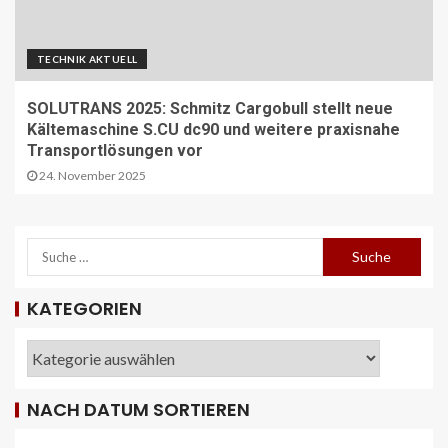
TECHNIK AKTUELL
SOLUTRANS 2025: Schmitz Cargobull stellt neue
Kältemaschine S.CU dc90 und weitere praxisnahe
Transportlösungen vor
24. November 2025
KATEGORIEN
REISECAR- UND LINIENBUS-PRODUZENTEN
DE
RDA-Projekt soll Lade- und
Infrastrukturbedarf von elektrisch
betriebenen Reisebussen ermitteln
26
NACH DATUM SORTIEREN
ÖV-NEWS CH