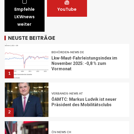
30
Empfehle
YouTube
LKWnews
BEHÖRDEN-NEWS DE
weiter
Lkw-Maut-Fahrleistungsindex im
November 2025: -0,8 % zum
Vormonat
NEUSTE BEITRÄGE
1
VERBANDS-NEWS AT
ÖAMTC: Markus Ludvik ist neuer
Präsident des Mobilitätsclubs
2
ÖV-NEWS CH
Neue Billettautomaten mit
Informationen in Echtzeit
3