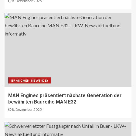
8. Dezember 2025
diversen Linien
28
STRASSEN-NEWS CH
A13 Landquart-Sarganserland:
Baustelle in Winterpause
29
STRASSEN-NEWS CH
A1 Nordumfahrung Zürich: Sanierung
der 2. Röhre des Gubristtunnels
BRANCHEN-NEWS (DE)
abgeschlossen
30
MAN Engines präsentiert nächste Generation der
bewährten Baureihe MAN E32
BEHÖRDEN-NEWS DE
8. Dezember 2025
Lkw-Maut-Fahrleistungsindex im
November 2025: -0,8 % zum
Vormonat
1