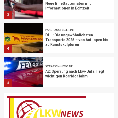
PAKETZUSTELLER INT
DHL: Die ungewöhnlichsten
Transporte 2025 – von Antilopen bis
zu Kunstskulpturen
4
STRASSEN-NEWS DE
A2: Sperrung nach Lkw-Unfall legt
wichtigen Korridor lahm
5
BRANCHEN-NEWS (DE)
Volvo Trucks erhält Deutschen
Nachhaltigkeitspreis
6
BRANCHEN-NEWS (DE)
MAN Engines präsentiert nächste
Generation der bewährten Baureihe
MAN E32