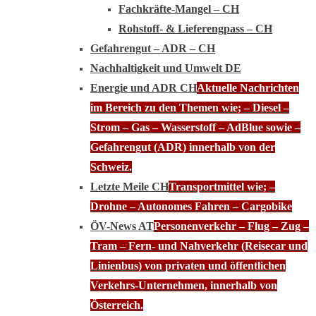
Fachkräfte-Mangel – CH
Rohstoff- & Lieferengpass – CH
Gefahrengut – ADR – CH
Nachhaltigkeit und Umwelt DE
Energie und ADR CH
Aktuelle Nachrichten
im Bereich zu den Themen wie; – Diesel –
Strom – Gas – Wasserstoff – AdBlue sowie –
Gefahrengut (ADR) innerhalb von der
Schweiz.
Letzte Meile CH
Transportmittel wie; –
Drohne – Autonomes Fahren – Cargobike
ÖV-News AT
Personenverkehr – Flug – Zug –
Tram – Fern- und Nahverkehr (Reisecar und
Linienbus) von privaten und öffentlichen
Verkehrs-Unternehmen, innerhalb von
Österreich.