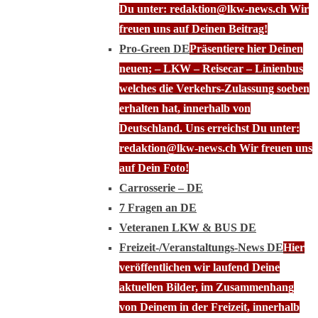
Du unter: redaktion@lkw-news.ch Wir
freuen uns auf Deinen Beitrag!
Pro-Green DE
Präsentiere hier Deinen
neuen; – LKW – Reisecar – Linienbus
welches die Verkehrs-Zulassung soeben
erhalten hat, innerhalb von
Deutschland. Uns erreichst Du unter:
redaktion@lkw-news.ch Wir freuen uns
auf Dein Foto!
Carrosserie – DE
7 Fragen an DE
Veteranen LKW & BUS DE
Freizeit-/Veranstaltungs-News DE
Hier
veröffentlichen wir laufend Deine
aktuellen Bilder, im Zusammenhang
von Deinem in der Freizeit, innerhalb