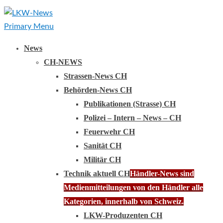
Primary Menu
News
CH-NEWS
Strassen-News CH
Behörden-News CH
Publikationen (Strasse) CH
Polizei – Intern – News – CH
Feuerwehr CH
Sanität CH
Militär CH
Technik aktuell CH
Händler-News sind
Medienmitteilungen von den Händler alle
Kategorien, innerhalb von Schweiz.
LKW-Produzenten CH