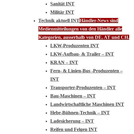
Sanität INT
Militär INT
Technik aktuell INT
Händler-News sind
Medienmitteilungen von den Händler alle
Kategorien, ausserhalb von DE, AT und CH.
LKW-Produzenten INT
LKW-Aufbau- & Trailer – INT
KRAN – INT
Fern- & Linien-Bus -Produzenten –
INT
Transporter-Produzenten – INT
Bau-Maschinen – INT
Landwirtschaftliche Maschinen INT
Hebe-Bühnen-Technik – INT
Ladesicherung – INT
Reifen und Felgen INT