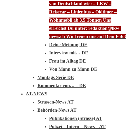
von Deutschland wie: – LKW –
Reisecar – Linienbus – Oldtimer –
Wohnmobil ab 3.5 Tonnen Uns
erreichst Du unter: redaktion@lkw-
news.ch Wir freuen uns auf Dein Foto!
Deine Meinung DE
Interview mit… DE
Frau im Alltag DE
Von Mann zu Mann DE
Montags-Serie DE
Kommentar von… – DE
AT-NEWS
Strassen-News AT
Behörden-News AT
Publikationen (Strasse) AT
Polizei – Intern – News – AT