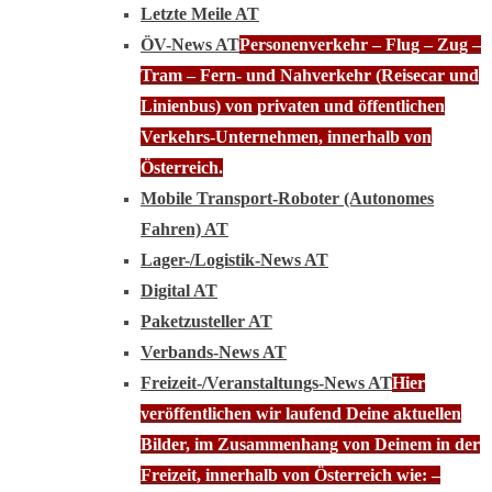
Letzte Meile AT
ÖV-News AT
Personenverkehr – Flug – Zug –
Tram – Fern- und Nahverkehr (Reisecar und
Linienbus) von privaten und öffentlichen
Verkehrs-Unternehmen, innerhalb von
Österreich.
Mobile Transport-Roboter (Autonomes
Fahren) AT
Lager-/Logistik-News AT
Digital AT
Paketzusteller AT
Verbands-News AT
Freizeit-/Veranstaltungs-News AT
Hier
veröffentlichen wir laufend Deine aktuellen
Bilder, im Zusammenhang von Deinem in der
Freizeit, innerhalb von Österreich wie: –