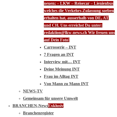
neuen; – LKW – Reisecar – Lienienbus
welches die Verkehrs-Zulassung soeben
erhalten hat, ausserhalb von DE, AT
und CH. Uns erreichst Du unter:
redaktion@lkw-news.ch Wir freuen uns
auf Dein Foto!
Carrosserie – INT
7 Fragen an INT
Interview mit… INT
Deine Meinung INT
Frau im Alltag INT
Von Mann zu Mann INT
NEWS-TV
Gemeinsam für unsere Umwelt
BRANCHEN-News
Exklusiv
Branchenregister