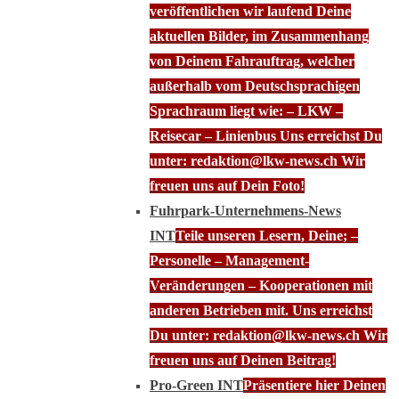
veröffentlichen wir laufend Deine
aktuellen Bilder, im Zusammenhang
von Deinem Fahrauftrag, welcher
außerhalb vom Deutschsprachigen
Sprachraum liegt wie: – LKW –
Reisecar – Linienbus Uns erreichst Du
unter: redaktion@lkw-news.ch Wir
freuen uns auf Dein Foto!
Fuhrpark-Unternehmens-News
INT
Teile unseren Lesern, Deine; –
Personelle – Management-
Veränderungen – Kooperationen mit
anderen Betrieben mit. Uns erreichst
Du unter: redaktion@lkw-news.ch Wir
freuen uns auf Deinen Beitrag!
Pro-Green INT
Präsentiere hier Deinen