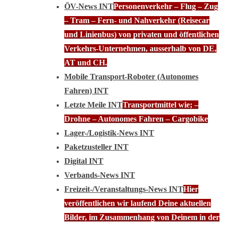
ÖV-News INT
Personenverkehr – Flug – Zug
– Tram – Fern- und Nahverkehr (Reisecar
und Linienbus) von privaten und öffentlichen
Verkehrs-Unternehmen, ausserhalb von DE,
AT und CH.
Mobile Transport-Roboter (Autonomes
Fahren) INT
Letzte Meile INT
Transportmittel wie; –
Drohne – Autonomes Fahren – Cargobike
Lager-/Logistik-News INT
Paketzusteller INT
Digital INT
Verbands-News INT
Freizeit-/Veranstaltungs-News INT
Hier
veröffentlichen wir laufend Deine aktuellen
Bilder, im Zusammenhang von Deinem in der