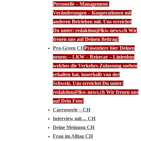
Personelle – Management-
Veränderungen – Kooperationen mit
anderen Betrieben mit. Uns erreichst
Du unter: redaktion@lkw-news.ch Wir
freuen uns auf Deinen Beitrag!
Pro-Green CH
Präsentiere hier Deinen
neuen; – LKW – Reisecar – Linienbus
welches die Verkehrs-Zulassung soeben
erhalten hat, innerhalb von der
Schweiz. Uns erreichst Du unter:
redaktion@lkw-news.ch Wir freuen uns
auf Dein Foto!
Carrosserie – CH
Interview mit… CH
Deine Meinung CH
Frau im Alltag CH