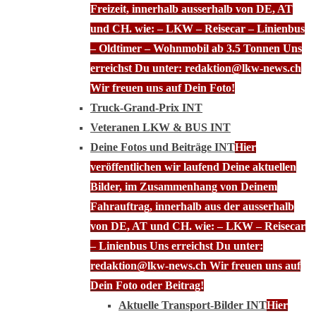
Freizeit, innerhalb ausserhalb von DE, AT
und CH. wie: – LKW – Reisecar – Linienbus
– Oldtimer – Wohnmobil ab 3.5 Tonnen Uns
erreichst Du unter: redaktion@lkw-news.ch
Wir freuen uns auf Dein Foto!
Truck-Grand-Prix INT
Veteranen LKW & BUS INT
Deine Fotos und Beiträge INT
Hier
veröffentlichen wir laufend Deine aktuellen
Bilder, im Zusammenhang von Deinem
Fahrauftrag, innerhalb aus der ausserhalb
von DE, AT und CH. wie: – LKW – Reisecar
– Linienbus Uns erreichst Du unter:
redaktion@lkw-news.ch Wir freuen uns auf
Dein Foto oder Beitrag!
Aktuelle Transport-Bilder INT
Hier