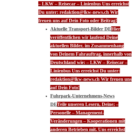
– LKW – Reisecar – Linienbus Uns erreichst
Du unter: redaktion@lkw-news.ch Wir
freuen uns auf Dein Foto oder Beitrag!
Aktuelle Transport-Bilder DE
Hier
veröffentlichen wir laufend Deine
aktuellen Bilder, im Zusammenhang
von Deinem Fahrauftrag, innerhalb von
Deutschland wie: – LKW – Reisecar –
Linienbus Uns erreichst Du unter:
redaktion@lkw-news.ch Wir freuen uns
auf Dein Foto!
Fuhrpark-Unternehmens-News
DE
Teile unseren Lesern, Deine; –
Personelle – Management-
Veränderungen – Kooperationen mit
anderen Betrieben mit. Uns erreichst