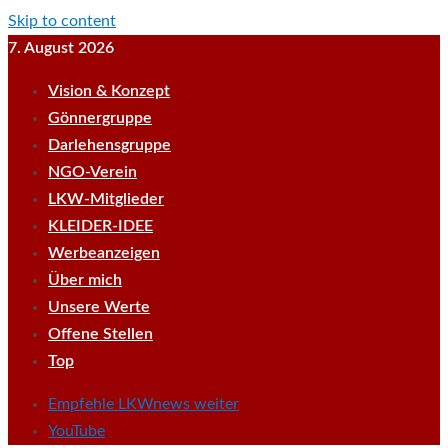
Skip to content
7. August 2026
Vision & Konzept
Gönnergruppe
Darlehensgruppe
NGO-Verein
LKW-Mitglieder
KLEIDER-IDEE
Werbeanzeigen
Über mich
Unsere Werte
Offene Stellen
Top
Empfehle LKWnews weiter
YouTube