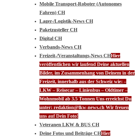
Mobile Transport-Roboter (Autonomes
Fahren) CH
Lager-/Logistik-News CH
Paketzusteller CH
Digital CH
Verbands-News CH
Freizeit-/Veranstaltungs-News CH
Hier
veröffentlichen wir laufend Deine aktuellen
Bilder, im Zusammenhang von Deinem in der
Freizeit, innerhalb aus der Schweiz wie: –
LKW – Reisecar – Linienbus – Oldtimer –
Wohnmobil ab 3.5 Tonnen Uns erreichst Du
unter: redaktion@lkw-news.ch Wir freuen
uns auf Dein Foto!
Veteranen LKW & BUS CH
Deine Fotos und Beiträge CH
Hier