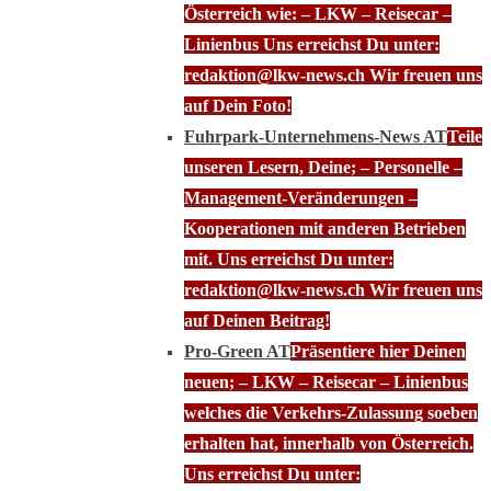
Österreich wie: – LKW – Reisecar –
Linienbus Uns erreichst Du unter:
redaktion@lkw-news.ch Wir freuen uns
auf Dein Foto!
Fuhrpark-Unternehmens-News AT
Teile
unseren Lesern, Deine; – Personelle –
Management-Veränderungen –
Kooperationen mit anderen Betrieben
mit. Uns erreichst Du unter:
redaktion@lkw-news.ch Wir freuen uns
auf Deinen Beitrag!
Pro-Green AT
Präsentiere hier Deinen
neuen; – LKW – Reisecar – Linienbus
welches die Verkehrs-Zulassung soeben
erhalten hat, innerhalb von Österreich.
Uns erreichst Du unter: